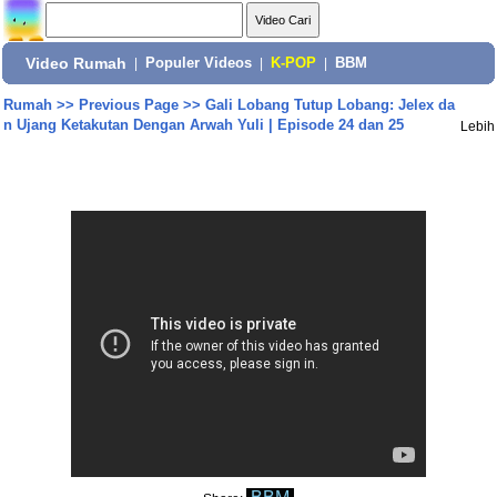
Video Rumah
|
Populer Videos
|
K-POP
|
BBM
Rumah
>>
Previous Page
>>
Gali Lobang Tutup Lobang: Jelex da
n Ujang Ketakutan Dengan Arwah Yuli | Episode 24 dan 25
Lebih