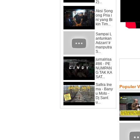
2)...
Aksi Song
ong Pria i
ni yang Bi
kin Tim...
Sampai L
antunkan
Adzan! Ir
manputra
S...
jurnalrisa
#86 - PE
NUMPAN
G TAK KA
SAT...
Safira Ine
Populer 
ma - Bany
u Moto -
Dj Sant
u...