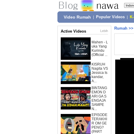
Video Rumah
|
Populer Videos
|
K
Rumah
>
Active Videos
Lebih
Mahen - L
uka Yang
Kurindu
(Official ...
KISRUH
Nagita VS
Jessica Is
kandar,
A...
BINTANG
EMON D
ARI GA S
ENGAJA
SAMPE
N...
EPISODE
TERAKHI
R OM GE
PENG?
(PART