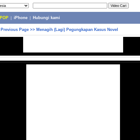
-POP
|
iPhone
|
Hubungi kami
>
Previous Page
>>
Menagih (Lagi) Pegungkapan Kasus Novel