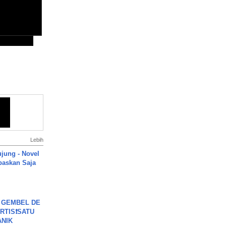
Lebih
ujung - Novel
paskan Saja
 GEMBEL DE
RTIS❗SATU
ANIK