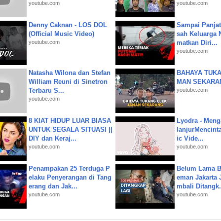
youtube.com
youtube.com
Denny Caknan - LOS DOL
Sampai Panjat
(Official Music Video)
sah Keluarga 
youtube.com
matkan Diri...
youtube.com
Natasha Wilona dan Stefan
BAHAYA TUKA
William Reuni di Sinetron
MAN SEKARA
Terbaru S...
youtube.com
youtube.com
8 KIAT HIDUP LUAR BIASA
Lyodra - Meng
UNTUK SEGALA SITUASI ||
lanjurMencinta 
DIY dan Keraj...
ic Vide...
youtube.com
youtube.com
Penampakan 25 Terduga P
Belum Lama B
elaku Penyerangan di Tang
eman Jakarta 
erang dan Jak...
mbali Ditangk.
youtube.com
youtube.com