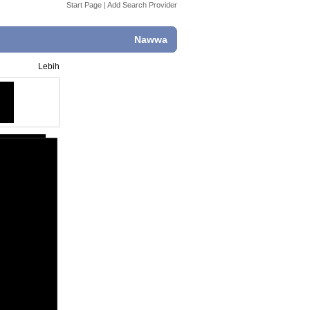
Start Page
|
Add Search Provider
Nawwa
Lebih