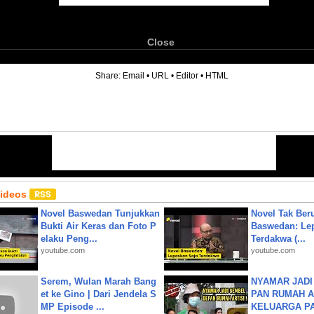
Close
6
Share:
Email
•
URL
•
Editor
•
HTML
Videos
Novel Baswedan Tunjukkan
Novel Tak Ber
Bukti Air Keras dan Foto P
Baswedan: Le
elaku Peng...
Terdakwa (...
youtube.com
youtube.com
Serem, Wulan Marah Bang
NYAMAR JADI
et ke Gino | Dari Jendela S
PAN RUMAH A
MP Episode ...
KELUARGA P