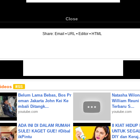
Close
6
Share:
Email
•
URL
•
Editor
•
HTML
Videos
Belum Lama Bebas, Bos Pr
Natasha Wilon
eman Jakarta John Kei Ke
William Reuni 
mbali Ditangk...
Terbaru S...
youtube.com
youtube.com
ADA INI DI DALAM RUMAH
8 KIAT HIDUP
SULE! KAGET GUE! #Dibal
UNTUK SEGALA
ikPintu
DIY dan Keraj.