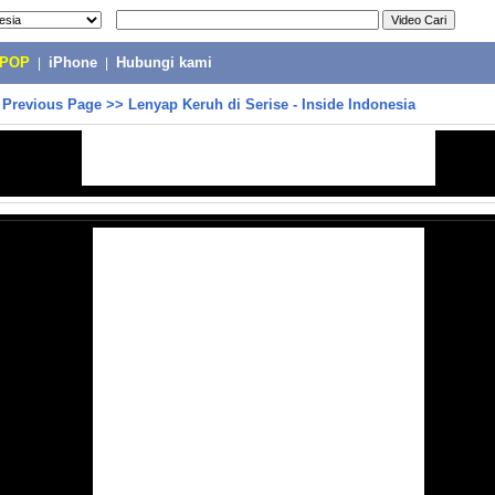
-POP
|
iPhone
|
Hubungi kami
>
Previous Page
>>
Lenyap Keruh di Serise - Inside Indonesia