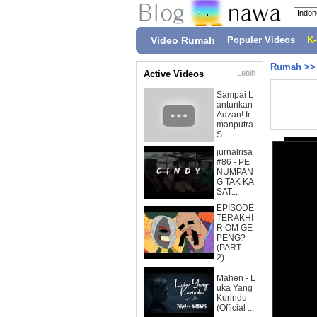
Video Rumah
|
Populer Videos
|
K
Rumah
>
Active Videos
Lebih
Sampai L
antunkan
Adzan! Ir
manputra
S...
jurnalrisa
#86 - PE
NUMPAN
G TAK KA
SAT...
EPISODE
TERAKHI
R OM GE
PENG?
(PART
2)...
Mahen - L
uka Yang
Kurindu
(Official ...