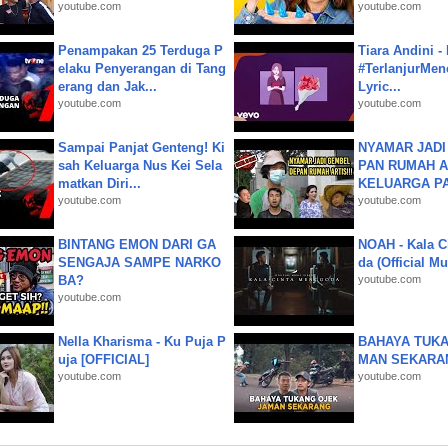
youtube.com
youtube.com
Penampakan 25 Terduga P
Tiara Andini -
elaku Penyerangan di Tang
#TerlanjurMenc
erang dan Jak...
Lyric...
youtube.com
youtube.com
Sampai Panjat Genteng! Ki
NYAMAR JADI
sah Keluarga Nus Kei Sela
PAN RUMAH A
matkan Diri...
KELUARGA P
youtube.com
youtube.com
BINTANG EMON DARI GA
NOAH - Kala C
SENGAJA SAMPE NARKO
da (Official M
BA?
youtube.com
youtube.com
Nella Kharisma - Ku Puja P
BAHAYA TUKA
uja [OFFICIAL]
MAN SEKARA
youtube.com
youtube.com