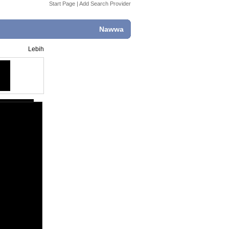
Start Page
|
Add Search Provider
Nawwa
Lebih