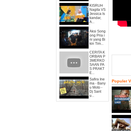
KISRUH
Nagita VS
Jessica Is
kandar,
A...
Aksi Song
ong Pria i
ni yang Bi
kin Tim...
CERITA K
ORBAN P
3MERKO
SAAN PA
S PRAKT
E...
Safira Ine
Populer 
ma - Bany
u Moto -
Dj Sant
u...