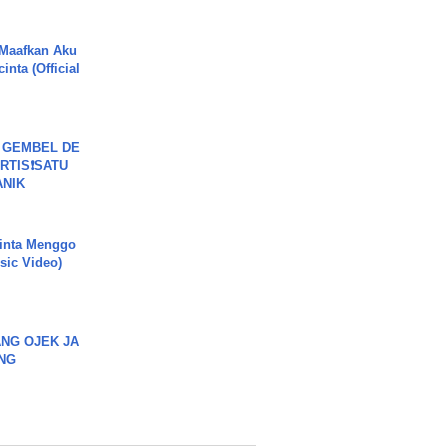
 Maafkan Aku
inta (Official
 GEMBEL DE
RTIS❗SATU
ANIK
inta Menggo
usic Video)
NG OJEK JA
NG