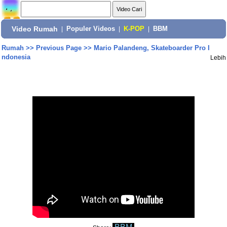
Video Rumah
|
Populer Videos
|
K-POP
|
BBM
Rumah
>>
Previous Page
>>
Mario Palandeng, Skateboarder Pro I
ndonesia
Lebih