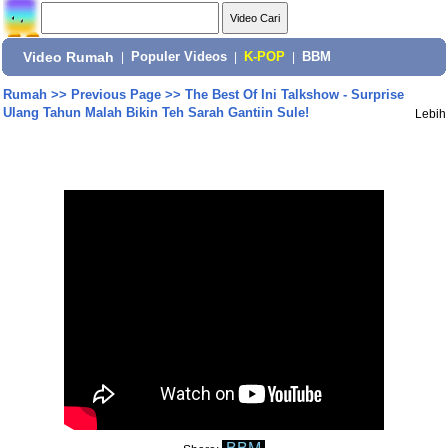
Video Rumah
|
Populer Videos
|
K-POP
|
BBM
Rumah
>>
Previous Page
>>
The Best Of Ini Talkshow - Surprise
Ulang Tahun Malah Bikin Teh Sarah Gantiin Sule!
Lebih