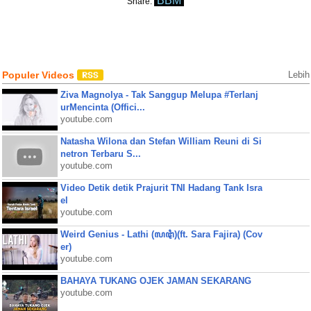
BBM
Share:
Populer Videos
Lebih
Ziva Magnolya - Tak Sanggup Melupa #Terlanj
urMencinta (Offici...
youtube.com
Natasha Wilona dan Stefan William Reuni di Si
netron Terbaru S...
youtube.com
Video Detik detik Prajurit TNI Hadang Tank Isra
el
youtube.com
Weird Genius - Lathi (ꦭꦛꦶ)(ft. Sara Fajira) (Cov
er)
youtube.com
BAHAYA TUKANG OJEK JAMAN SEKARANG
youtube.com