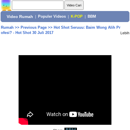
Video Rumah
|
Populer Videos
|
K-POP
|
BBM
Rumah
>>
Previous Page
>>
Hot Shot Seruuu: Baim Wong Alih Pr
ofesi? - Hot Shot 30 Juli 2017
Lebih