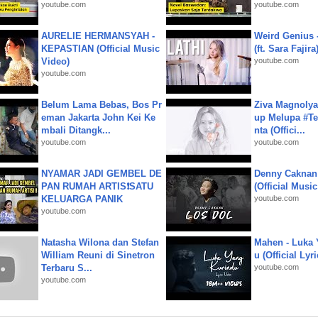
youtube.com
youtube.com
AURELIE HERMANSYAH -
Weird Genius 
KEPASTIAN (Official Music
(ft. Sara Fajira
Video)
youtube.com
youtube.com
Belum Lama Bebas, Bos Pr
Ziva Magnolya
eman Jakarta John Kei Ke
up Melupa #Te
mbali Ditangk...
nta (Offici...
youtube.com
youtube.com
NYAMAR JADI GEMBEL DE
Denny Caknan
PAN RUMAH ARTIS❗SATU
(Official Musi
KELUARGA PANIK
youtube.com
youtube.com
Natasha Wilona dan Stefan
Mahen - Luka 
William Reuni di Sinetron
u (Official Lyr
Terbaru S...
youtube.com
youtube.com