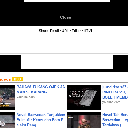
Close
6
Share:
Email
•
URL
•
Editor
•
HTML
Videos
BAHAYA TUKANG OJEK JA
jurnalrisa #8
MAN SEKARANG
RINTERAKSI, 
youtube.com
BOLEH MEMBA
youtube.com
Novel Baswedan Tunjukkan
Novel Tak Ber
Bukti Air Keras dan Foto P
Baswedan: Le
elaku Peng...
Terdakwa (...