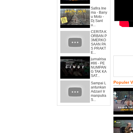
Safira Ine
ma - Bany
u Moto -
Dj Sant
u...
CERITA K
ORBAN P
3MERKO
SAAN PA
S PRAKT
E...
jurnalrisa
#86 - PE
NUMPAN
G TAK KA
SAT...
Populer 
Sampai L
antunkan
Adzan! Ir
manputra
S...