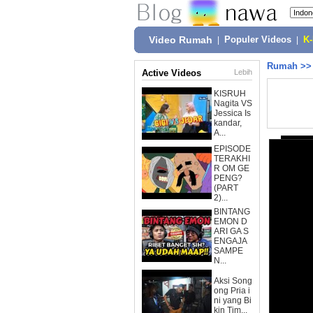
Video Rumah
|
Populer Videos
|
K
Rumah
>
Active Videos
Lebih
KISRUH
Nagita VS
Jessica Is
kandar,
A...
EPISODE
TERAKHI
R OM GE
PENG?
(PART
2)...
BINTANG
EMON D
ARI GA S
ENGAJA
SAMPE
N...
Aksi Song
ong Pria i
ni yang Bi
kin Tim...