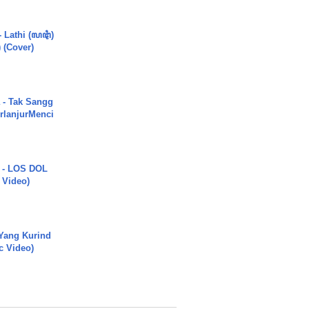
- Lathi (ꦭꦛꦶ)
) (Cover)
 - Tak Sangg
rlanjurMenci
 - LOS DOL
c Video)
Yang Kurind
ic Video)