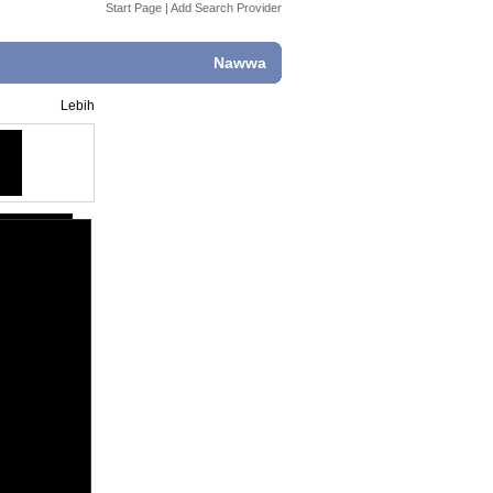
Start Page
|
Add Search Provider
Nawwa
Lebih