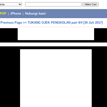
-POP
|
iPhone
|
Hubungi kami
>
Previous Page
>>
TUKANG OJEK PENGKOLAN part 4/4 [30 Juli 2017]