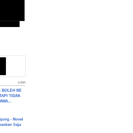
Lebih
7 - BOLEH BE
TAPI TIDAK
WA...
ujung - Novel
paskan Saja