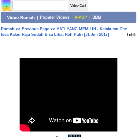
Video Rumah
|
Populer Videos
|
K-POP
|
BBM
Rumah
>>
Previous Page
>>
HATI YANG MEMILIH - Ketakutan Che
lsea Kalau Raja Sudah Bisa Lihat Roh Putri [31 Juli 2017]
Lebih