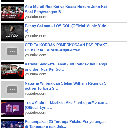
Adu Mulut! Nus Kei vs Kuasa Hukum John Kei
Soal Penyerangan B...
youtube.com
Denny Caknan - LOS DOL (Official Music Vide
o)
youtube.com
CERITA KORBAN P3MERKOSAAN PAS PRAKT
EK KERJA LAPANGAN|#GritteB...
youtube.com
Karena Sengketa Tanah? Ini Pengakuan Langs
ung dari Nus Kei So...
youtube.com
Natasha Wilona dan Stefan William Reuni di Si
netron Terbaru S...
youtube.com
Tiara Andini - Maafkan Aku #TerlanjurMencinta
(Official Lyric...
youtube.com
Penampakan 25 Terduga Pelaku Penyerangan
di Tangerang dan Jak...