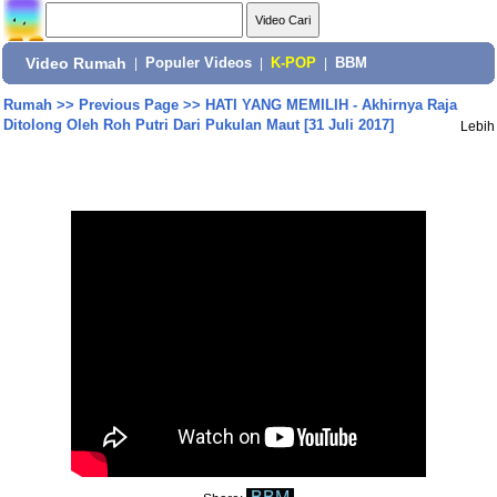
Video Rumah
|
Populer Videos
|
K-POP
|
BBM
Rumah
>>
Previous Page
>>
HATI YANG MEMILIH - Akhirnya Raja
Ditolong Oleh Roh Putri Dari Pukulan Maut [31 Juli 2017]
Lebih