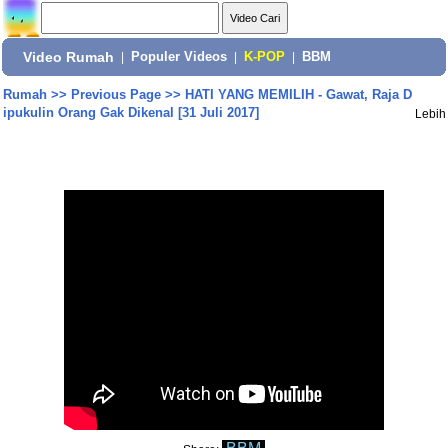
Video Rumah
|
Populer Videos
|
K-POP
|
BBM
Rumah
>>
Previous Page
>>
HATI YANG MEMILIH - Gawat, Raja D
ipukulin Orang Gak Dikenal [31 Juli 2017]
Lebih