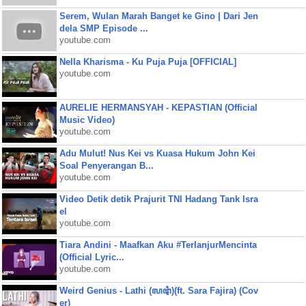
Serem, Wulan Marah Banget ke Gino | Dari Jen
dela SMP Episode ...
youtube.com
Nella Kharisma - Ku Puja Puja [OFFICIAL]
youtube.com
AURELIE HERMANSYAH - KEPASTIAN (Official
Music Video)
youtube.com
Adu Mulut! Nus Kei vs Kuasa Hukum John Kei
Soal Penyerangan B...
youtube.com
Video Detik detik Prajurit TNI Hadang Tank Isra
el
youtube.com
Tiara Andini - Maafkan Aku #TerlanjurMencinta
(Official Lyric...
youtube.com
Weird Genius - Lathi (ꦭꦛꦶ)(ft. Sara Fajira) (Cov
er)