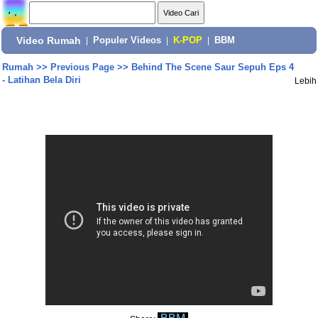
Video Rumah
|
Populer Videos
|
K-POP
|
BBM
Rumah
>>
Previous Page
>>
Behind The Scene Saur Sepuh Eps 4
- Latihan Bela Diri
Lebih