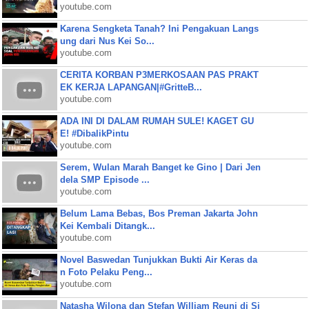
youtube.com
Karena Sengketa Tanah? Ini Pengakuan Langs
ung dari Nus Kei So...
youtube.com
CERITA KORBAN P3MERKOSAAN PAS PRAKT
EK KERJA LAPANGAN|#GritteB...
youtube.com
ADA INI DI DALAM RUMAH SULE! KAGET GU
E! #DibalikPintu
youtube.com
Serem, Wulan Marah Banget ke Gino | Dari Jen
dela SMP Episode ...
youtube.com
Belum Lama Bebas, Bos Preman Jakarta John
Kei Kembali Ditangk...
youtube.com
Novel Baswedan Tunjukkan Bukti Air Keras da
n Foto Pelaku Peng...
youtube.com
Natasha Wilona dan Stefan William Reuni di Si