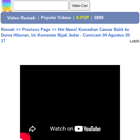
Video Rumah
|
Populer Videos
|
K-POP
|
BBM
Rumah
>>
Previous Page
>>
Hot News! Komedian Caesar Balik ke
Dunia Hiburan, Ini Komentar Bijak Jedar - Cumicam 04 Agustus 20
17
Lebih