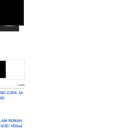
Lebih
NG OJEK JA
NG
DALAM RUMAH
GUE! #Dibal