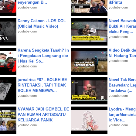
enyerangan B...
ikPintu
youtube.com
youtube.com
Denny Caknan - LOS DOL
Novel Baswed
(Official Music Video)
Bukti Air Kera
youtube.com
elaku Peng...
youtube.com
Karena Sengketa Tanah? In
Video Detik det
i Pengakuan Langsung dar
NI Hadang Tank
i Nus Kei So...
youtube.com
youtube.com
jurnalrisa #87 - BOLEH BE
Novel Tak Ber
RINTERAKSI, TAPI TIDAK
Baswedan: Le
BOLEH MEMBAWA...
Terdakwa (...
youtube.com
youtube.com
NYAMAR JADI GEMBEL DE
Lyodra - Meng
PAN RUMAH ARTIS❗SATU
lanjurMencinta 
KELUARGA PANIK
ic Vide...
youtube.com
youtube.com