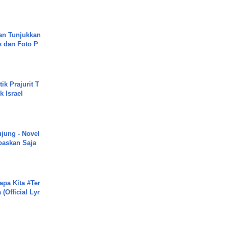
an Tunjukkan
s dan Foto P
ik Prajurit T
 Israel
ujung - Novel
paskan Saja
apa Kita #Ter
(Official Lyr