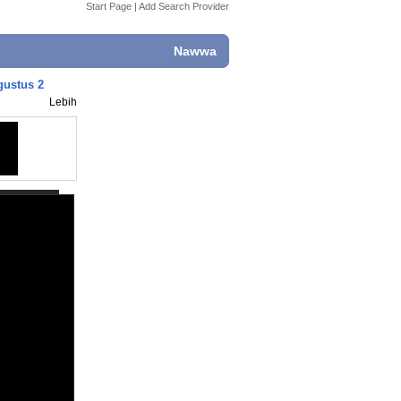
Start Page
|
Add Search Provider
Nawwa
gustus 2
Lebih