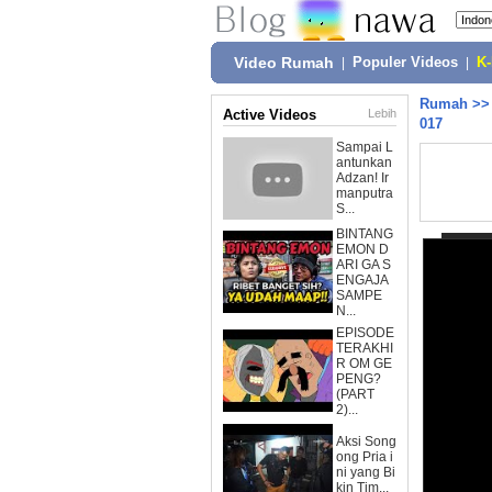
Video Rumah
|
Populer Videos
|
K
Rumah
>
Active Videos
Lebih
017
Sampai L
antunkan
Adzan! Ir
manputra
S...
BINTANG
EMON D
ARI GA S
ENGAJA
SAMPE
N...
EPISODE
TERAKHI
R OM GE
PENG?
(PART
2)...
Aksi Song
ong Pria i
ni yang Bi
kin Tim...