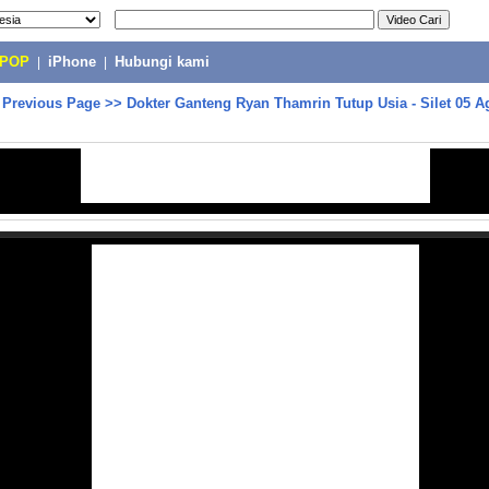
-POP
|
iPhone
|
Hubungi kami
>
Previous Page
>>
Dokter Ganteng Ryan Thamrin Tutup Usia - Silet 05 A