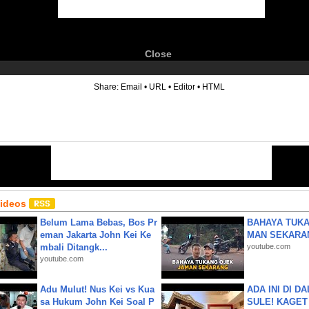
Close
6
Share:
Email
•
URL
•
Editor
•
HTML
Videos
Belum Lama Bebas, Bos Pr
BAHAYA TUKA
eman Jakarta John Kei Ke
MAN SEKARA
mbali Ditangk...
youtube.com
youtube.com
Adu Mulut! Nus Kei vs Kua
ADA INI DI 
sa Hukum John Kei Soal P
SULE! KAGET 