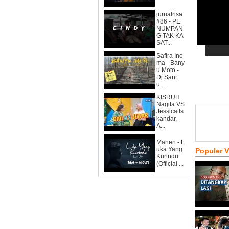
jurnalrisa
#86 - PE
NUMPAN
G TAK KA
SAT...
Safira Ine
ma - Bany
u Moto -
Dj Sant
u...
KISRUH
Nagita VS
Jessica Is
kandar,
A...
Mahen - L
uka Yang
Populer 
Kurindu
(Official ...