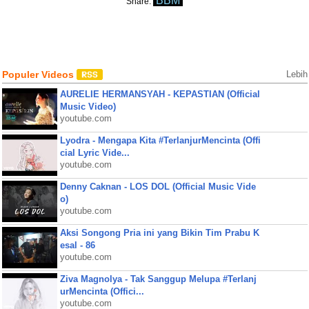
BBM
Share:
Populer Videos
Lebih
AURELIE HERMANSYAH - KEPASTIAN (Official
Music Video)
youtube.com
Lyodra - Mengapa Kita #TerlanjurMencinta (Offi
cial Lyric Vide...
youtube.com
Denny Caknan - LOS DOL (Official Music Vide
o)
youtube.com
Aksi Songong Pria ini yang Bikin Tim Prabu K
esal - 86
youtube.com
Ziva Magnolya - Tak Sanggup Melupa #Terlanj
urMencinta (Offici...
youtube.com