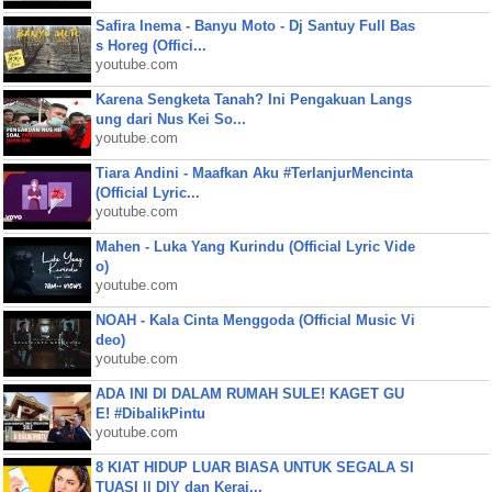
Safira Inema - Banyu Moto - Dj Santuy Full Bas
s Horeg (Offici...
youtube.com
Karena Sengketa Tanah? Ini Pengakuan Langs
ung dari Nus Kei So...
youtube.com
Tiara Andini - Maafkan Aku #TerlanjurMencinta
(Official Lyric...
youtube.com
Mahen - Luka Yang Kurindu (Official Lyric Vide
o)
youtube.com
NOAH - Kala Cinta Menggoda (Official Music Vi
deo)
youtube.com
ADA INI DI DALAM RUMAH SULE! KAGET GU
E! #DibalikPintu
youtube.com
8 KIAT HIDUP LUAR BIASA UNTUK SEGALA SI
TUASI || DIY dan Keraj...