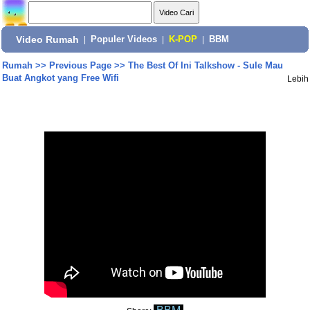
Video Rumah
|
Populer Videos
|
K-POP
|
BBM
Rumah
>>
Previous Page
>>
The Best Of Ini Talkshow - Sule Mau
Buat Angkot yang Free Wifi
Lebih