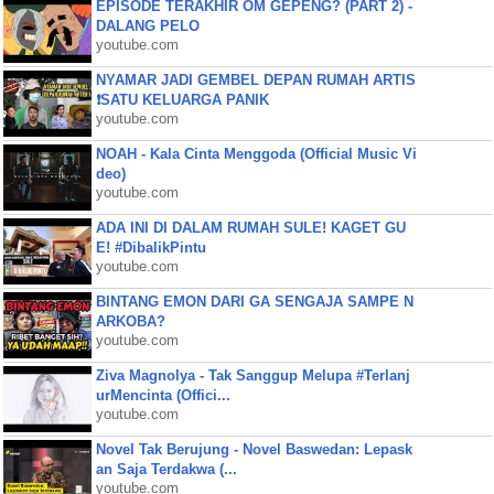
EPISODE TERAKHIR OM GEPENG? (PART 2) -
DALANG PELO
youtube.com
NYAMAR JADI GEMBEL DEPAN RUMAH ARTIS
❗SATU KELUARGA PANIK
youtube.com
NOAH - Kala Cinta Menggoda (Official Music Vi
deo)
youtube.com
ADA INI DI DALAM RUMAH SULE! KAGET GU
E! #DibalikPintu
youtube.com
BINTANG EMON DARI GA SENGAJA SAMPE N
ARKOBA?
youtube.com
Ziva Magnolya - Tak Sanggup Melupa #Terlanj
urMencinta (Offici...
youtube.com
Novel Tak Berujung - Novel Baswedan: Lepask
an Saja Terdakwa (...
youtube.com