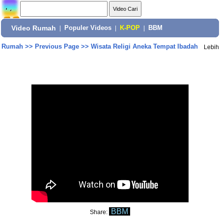
Video Rumah
|
Populer Videos
|
K-POP
|
BBM
Rumah
>>
Previous Page
>>
Wisata Religi Aneka Tempat Ibadah
Lebih
BBM
Share: