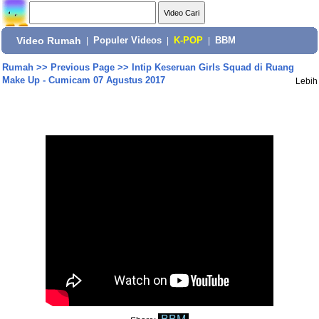
Video Rumah
|
Populer Videos
|
K-POP
|
BBM
Rumah
>>
Previous Page
>>
Intip Keseruan Girls Squad di Ruang
Make Up - Cumicam 07 Agustus 2017
Lebih