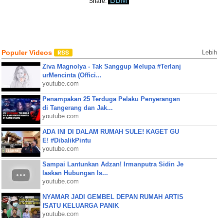
BBM
Share:
Populer Videos
Lebih
Ziva Magnolya - Tak Sanggup Melupa #Terlanj
urMencinta (Offici...
youtube.com
Penampakan 25 Terduga Pelaku Penyerangan
di Tangerang dan Jak...
youtube.com
ADA INI DI DALAM RUMAH SULE! KAGET GU
E! #DibalikPintu
youtube.com
Sampai Lantunkan Adzan! Irmanputra Sidin Je
laskan Hubungan Is...
youtube.com
NYAMAR JADI GEMBEL DEPAN RUMAH ARTIS
❗SATU KELUARGA PANIK
youtube.com