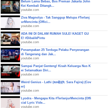
Belum Lama Bebas, Bos Preman Jakarta John
Kei Kembali Ditangk...
youtube.com
Ziva Magnolya - Tak Sanggup Melupa #Terlanj
urMencinta (Offici...
youtube.com
ADA INI DI DALAM RUMAH SULE! KAGET GU
E! #DibalikPintu
youtube.com
Penampakan 25 Terduga Pelaku Penyerangan
di Tangerang dan Jak...
youtube.com
Sampai Panjat Genteng! Kisah Keluarga Nus K
ei Selamatkan Diri...
youtube.com
Weird Genius - Lathi (ꦭꦛꦶ)(ft. Sara Fajira) (Cov
er)
youtube.com
Lyodra - Mengapa Kita #TerlanjurMencinta (Offi
cial Lyric Vide...
youtube.com