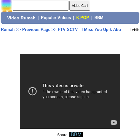
Video Rumah
|
Populer Videos
|
K-POP
|
BBM
Rumah
>>
Previous Page
>>
FTV SCTV - I Miss You Upik Abu
Lebih
BBM
Share: