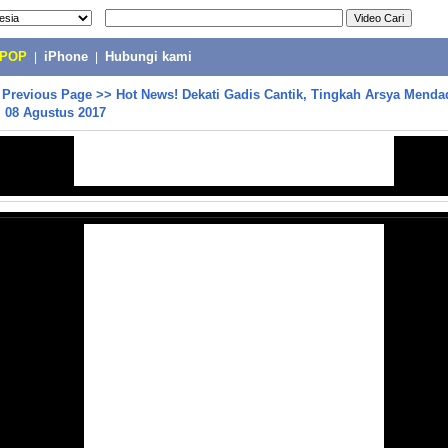
-POP
|
iPhone
|
Hubungi kami
>
Previous Page
>>
Hot News! Dekati Gadis Cantik, Tingkah Arsya Mendad
 08 Agustus 2017