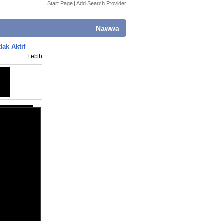
Start Page
|
Add Search Provider
Nawwa
ak Aktif
Lebih