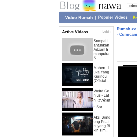
Video Rumah
|
Populer Videos
|
K
Rumah
>
Active Videos
Lebih
- Cumicam
Sampai L
antunkan
Adzan! Ir
manputra
S...
Mahen - L
uka Yang
Kurindu
(Official ...
Weird Ge
nius - Lat
hi (ꦭꦛꦶ)(f
t. Sar...
Aksi Song
ong Pria i
ni yang Bi
kin Tim...