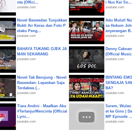
nta (Offici...
i Nus Kei So...
youtube.com
youtube.com
Novel Baswedan Tunjukkan
Adu Mulut! Nu
Bukti Air Keras dan Foto P
sa Hukum John
elaku Peng...
enyerangan B.
youtube.com
youtube.com
BAHAYA TUKANG OJEK JA
Denny Caknan
MAN SEKARANG
(Official Musi
youtube.com
youtube.com
Novel Tak Berujung - Novel
BINTANG EMO
Baswedan: Lepaskan Saja
SENGAJA SA
Terdakwa (...
BA?
youtube.com
youtube.com
Tiara Andini - Maafkan Aku
Serem, Wulan
#TerlanjurMencinta (Official
et ke Gino | D
Lyric...
MP Episode ..
youtube.com
youtube.com