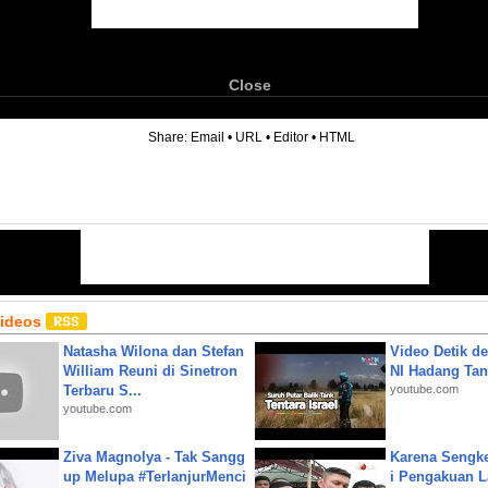
Close
6
Share:
Email
•
URL
•
Editor
•
HTML
Videos
Natasha Wilona dan Stefan
Video Detik det
William Reuni di Sinetron
NI Hadang Tank
Terbaru S...
youtube.com
youtube.com
Ziva Magnolya - Tak Sangg
Karena Sengke
up Melupa #TerlanjurMenci
i Pengakuan 