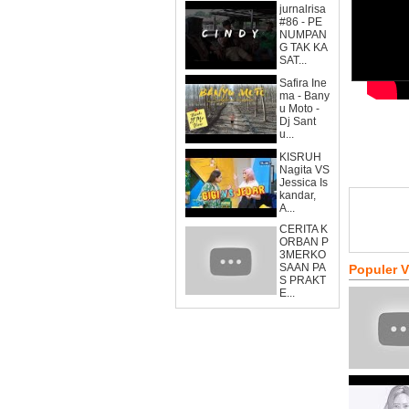
jurnalrisa
#86 - PE
NUMPAN
G TAK KA
SAT...
Safira Ine
ma - Bany
u Moto -
Dj Sant
u...
KISRUH
Nagita VS
Jessica Is
kandar,
A...
CERITA K
ORBAN P
3MERKO
SAAN PA
Populer 
S PRAKT
E...