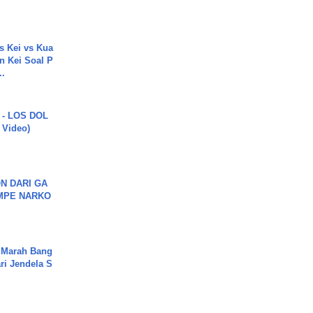
s Kei vs Kua
 Kei Soal P
..
 - LOS DOL
c Video)
N DARI GA
MPE NARKO
 Marah Bang
ari Jendela S
.