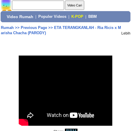
Video Rumah
|
Populer Videos
|
K-POP
|
BBM
Rumah
>>
Previous Page
>>
ETA TERANGKANLAH - Ria Ricis x M
arisha Chacha (PARODY)
Lebih