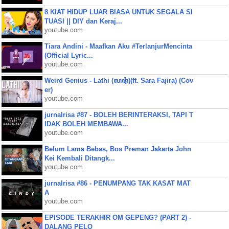
8 KIAT HIDUP LUAR BIASA UNTUK SEGALA SI
TUASI || DIY dan Keraj...
youtube.com
Tiara Andini - Maafkan Aku #TerlanjurMencinta
(Official Lyric...
youtube.com
Weird Genius - Lathi (ꦭꦛꦶ)(ft. Sara Fajira) (Cov
er)
youtube.com
jurnalrisa #87 - BOLEH BERINTERAKSI, TAPI T
IDAK BOLEH MEMBAWA...
youtube.com
Belum Lama Bebas, Bos Preman Jakarta John
Kei Kembali Ditangk...
youtube.com
jurnalrisa #86 - PENUMPANG TAK KASAT MAT
A
youtube.com
EPISODE TERAKHIR OM GEPENG? (PART 2) -
DALANG PELO