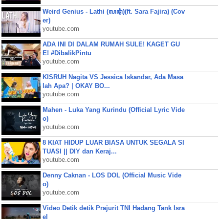
Weird Genius - Lathi (ꦭꦛꦶ)(ft. Sara Fajira) (Cov
er)
youtube.com
ADA INI DI DALAM RUMAH SULE! KAGET GU
E! #DibalikPintu
youtube.com
KISRUH Nagita VS Jessica Iskandar, Ada Masa
lah Apa? | OKAY BO...
youtube.com
Mahen - Luka Yang Kurindu (Official Lyric Vide
o)
youtube.com
8 KIAT HIDUP LUAR BIASA UNTUK SEGALA SI
TUASI || DIY dan Keraj...
youtube.com
Denny Caknan - LOS DOL (Official Music Vide
o)
youtube.com
Video Detik detik Prajurit TNI Hadang Tank Isra
el