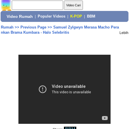
Video Rumah
|
Populer Videos
|
K-POP
|
BBM
Rumah
>>
Previous Page
>>
Samuel Zylgwyn Merasa Macho Pera
nkan Brama Kumbara - Halo Selebritis
Lebih