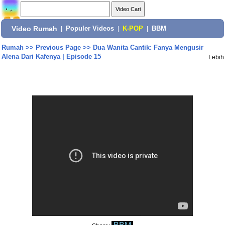
Video Rumah
|
Populer Videos
|
K-POP
|
BBM
Rumah
>>
Previous Page
>>
Dua Wanita Cantik: Fanya Mengusir
Alena Dari Kafenya | Episode 15
Lebih