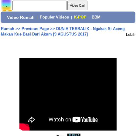
Video Rumah
|
Populer Videos
|
K-POP
|
BBM
Rumah
>>
Previous Page
>>
DUNIA TERBALIK - Ngakak Si Aceng
Makan Kue Basi Dari Akum [9 AGUSTUS 2017]
Lebih