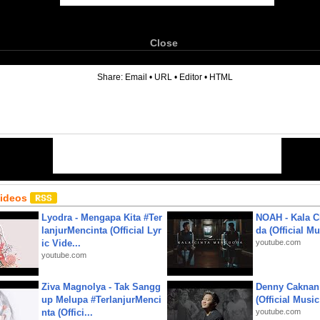
Close
6
Share:
Email
•
URL
•
Editor
•
HTML
Videos
Lyodra - Mengapa Kita #Ter
NOAH - Kala C
lanjurMencinta (Official Lyr
da (Official M
ic Vide...
youtube.com
youtube.com
Ziva Magnolya - Tak Sangg
Denny Caknan
up Melupa #TerlanjurMenci
(Official Musi
nta (Offici...
youtube.com