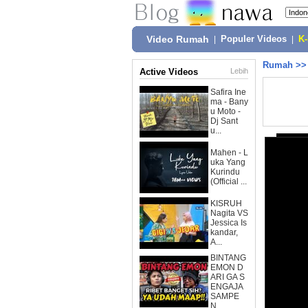
Video Rumah
|
Populer Videos
|
K
Rumah
>
Active Videos
Lebih
Safira Ine
ma - Bany
u Moto -
Dj Sant
u...
Mahen - L
uka Yang
Kurindu
(Official ...
KISRUH
Nagita VS
Jessica Is
kandar,
A...
BINTANG
EMON D
ARI GA S
ENGAJA
SAMPE
N...