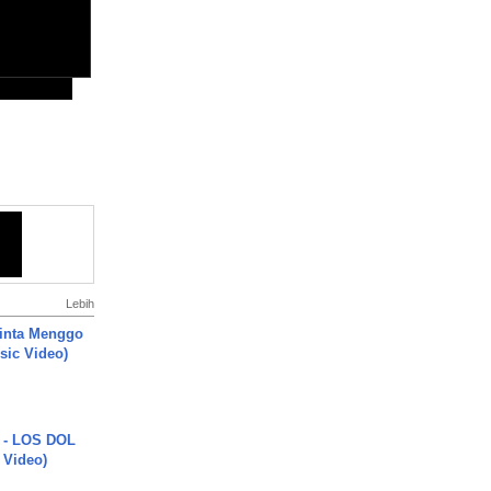
Lebih
inta Menggo
usic Video)
 - LOS DOL
c Video)