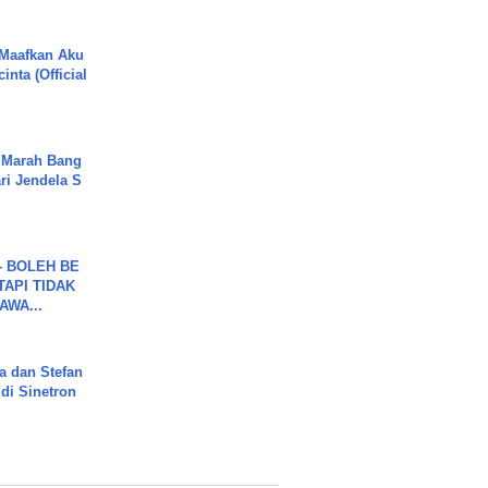
 Maafkan Aku
inta (Official
 Marah Bang
ari Jendela S
.
7 - BOLEH BE
TAPI TIDAK
WA...
a dan Stefan
di Sinetron