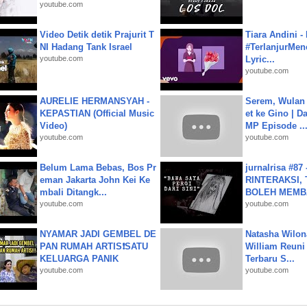
youtube.com
Video Detik detik Prajurit T
Tiara Andini -
NI Hadang Tank Israel
#TerlanjurMenc
youtube.com
Lyric...
youtube.com
AURELIE HERMANSYAH -
Serem, Wulan
KEPASTIAN (Official Music
et ke Gino | D
Video)
MP Episode ..
youtube.com
youtube.com
Belum Lama Bebas, Bos Pr
jurnalrisa #8
eman Jakarta John Kei Ke
RINTERAKSI, 
mbali Ditangk...
BOLEH MEMBA
youtube.com
youtube.com
NYAMAR JADI GEMBEL DE
Natasha Wilon
PAN RUMAH ARTIS❗SATU
William Reuni 
KELUARGA PANIK
Terbaru S...
youtube.com
youtube.com