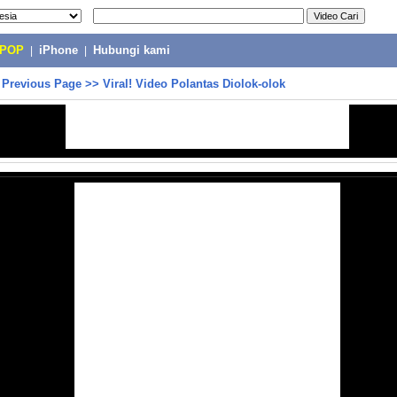
-POP
|
iPhone
|
Hubungi kami
>
Previous Page
>>
Viral! Video Polantas Diolok-olok