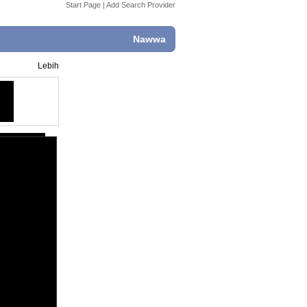
Start Page
|
Add Search Provider
Nawwa
Lebih