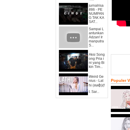
jurnalrisa
#86 - PE
NUMPAN
G TAK KA
SAT...
Sampai L
antunkan
Adzan! Ir
manputra
S...
Aksi Song
ong Pria i
ni yang Bi
kin Tim...
Weird Ge
Populer 
nius - Lat
hi (ꦭꦛꦶ)(f
t. Sar...