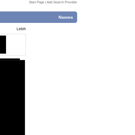
Start Page
|
Add Search Provider
Nawwa
Lebih