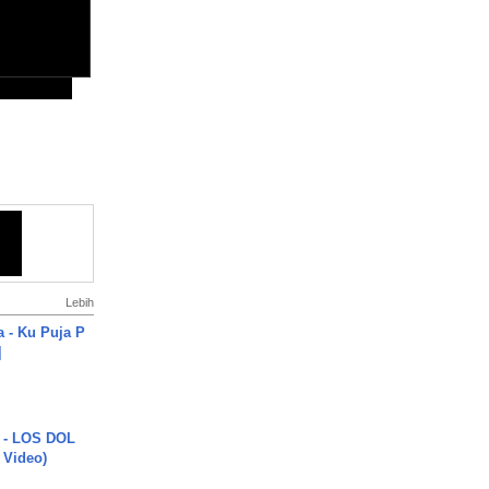
Lebih
a - Ku Puja P
]
 - LOS DOL
c Video)