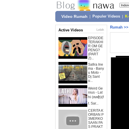
Video Rumah
|
Populer Videos
|
K
Rumah
>
Active Videos
Lebih
EPISODE
TERAKHI
R OM GE
PENG?
(PART
2)...
Safira Ine
ma - Bany
u Moto -
Dj Sant
u...
Weird Ge
nius - Lat
hi (ꦭꦛꦶ)(f
t. Sar...
CERITA K
ORBAN P
3MERKO
SAAN PA
S PRAKT