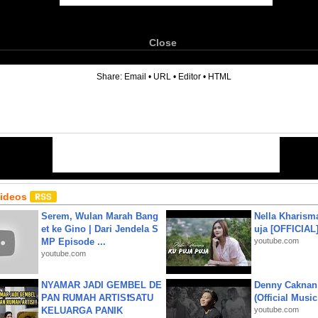
Close
6
Share:
Email
•
URL
•
Editor
•
HTML
Videos
Serem, Wulan Marah Bang
Nella Kharism
et ke Gino | Dari Jendela S
uja [OFFICIAL
MP Episode ...
youtube.com
youtube.com
NYAMAR JADI GEMBEL DE
Denny Caknan
PAN RUMAH ARTIS❗SATU
(Official Musi
KELUARGA PANIK
youtube.com