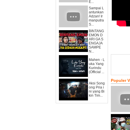
E...
Sampai L
antunkan
Adzan! Ir
manputra
S...
BINTANG
EMON D
ARI GA S
ENGAJA
SAMPE
N...
Mahen - L
uka Yang
Kurindu
(Official ...
Populer 
Aksi Song
ong Pria i
ni yang Bi
kin Tim...