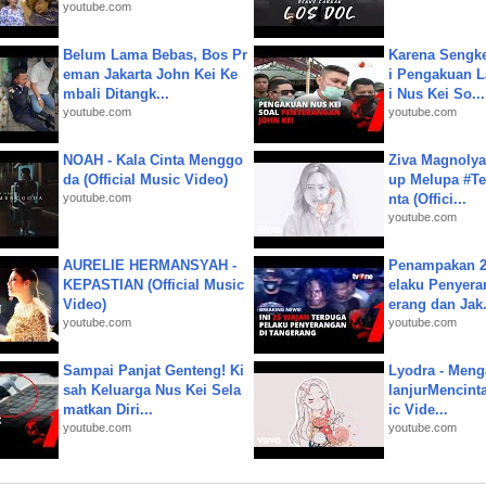
youtube.com
Belum Lama Bebas, Bos Pr
Karena Sengke
eman Jakarta John Kei Ke
i Pengakuan 
mbali Ditangk...
i Nus Kei So...
youtube.com
youtube.com
NOAH - Kala Cinta Menggo
Ziva Magnolya
da (Official Music Video)
up Melupa #Te
youtube.com
nta (Offici...
youtube.com
AURELIE HERMANSYAH -
Penampakan 2
KEPASTIAN (Official Music
elaku Penyera
Video)
erang dan Jak.
youtube.com
youtube.com
Sampai Panjat Genteng! Ki
Lyodra - Meng
sah Keluarga Nus Kei Sela
lanjurMencinta 
matkan Diri...
ic Vide...
youtube.com
youtube.com