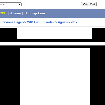
-POP
|
iPhone
|
Hubungi kami
>
Previous Page
>>
WIB Full Episode - 5 Agustus 2017