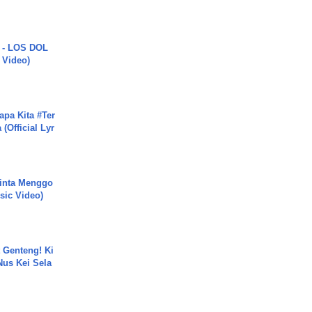
 - LOS DOL
c Video)
apa Kita #Ter
(Official Lyr
inta Menggo
usic Video)
 Genteng! Ki
Nus Kei Sela