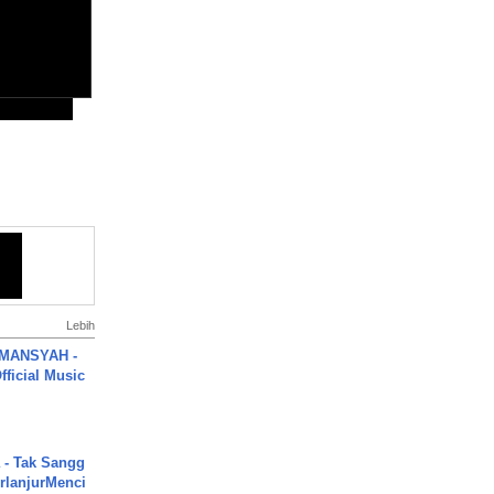
Lebih
MANSYAH -
ficial Music
 - Tak Sangg
rlanjurMenci