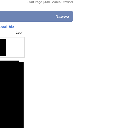
Start Page
|
Add Search Provider
Nawwa
nari Ala
Lebih