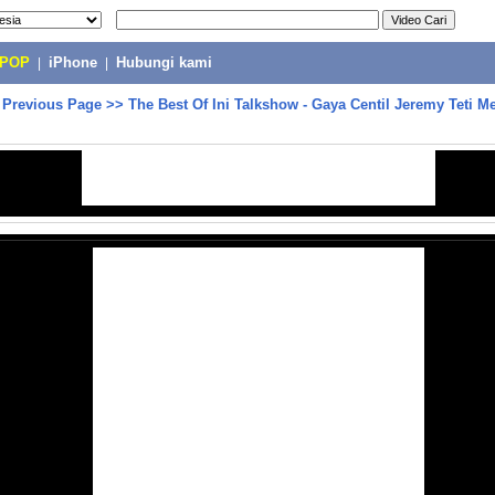
-POP
|
iPhone
|
Hubungi kami
>
Previous Page
>>
The Best Of Ini Talkshow - Gaya Centil Jeremy Teti Me