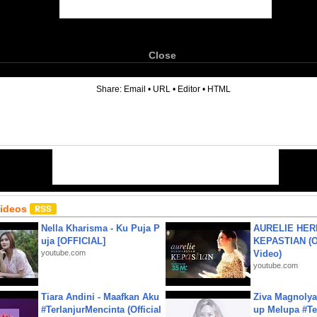
Close
6
Share:
Email
•
URL
•
Editor
•
HTML
Videos
Nella Kharisma - Ku Puja P
AURELIE HER
uja [OFFICIAL]
KEPASTIAN (Of
youtube.com
Video)
youtube.com
Tiara Andini - Maafkan Aku
Ziva Magnolya
#TerlanjurMencinta (Official
up Melupa #Te