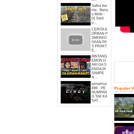
Safira Ine
ma - Bany
u Moto -
Dj Sant
u...
CERITA K
ORBAN P
3MERKO
SAAN PA
S PRAKT
E...
BINTANG
EMON D
ARI GA S
ENGAJA
SAMPE
N...
jurnalrisa
#86 - PE
Populer 
NUMPAN
G TAK KA
SAT...