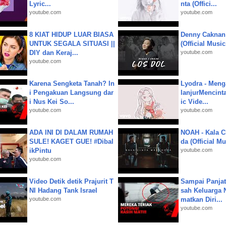
Lyric...
nta (Offici...
youtube.com
youtube.com
8 KIAT HIDUP LUAR BIASA
Denny Caknan
UNTUK SEGALA SITUASI ||
(Official Musi
DIY dan Keraj...
youtube.com
youtube.com
Karena Sengketa Tanah? In
Lyodra - Meng
i Pengakuan Langsung dar
lanjurMencinta 
i Nus Kei So...
ic Vide...
youtube.com
youtube.com
ADA INI DI DALAM RUMAH
NOAH - Kala C
SULE! KAGET GUE! #Dibal
da (Official M
ikPintu
youtube.com
youtube.com
Video Detik detik Prajurit T
Sampai Panjat
NI Hadang Tank Israel
sah Keluarga 
youtube.com
matkan Diri...
youtube.com