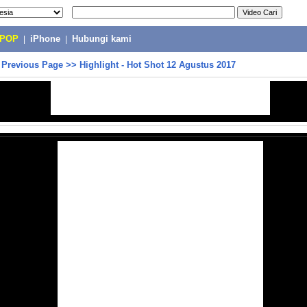
-POP
|
iPhone
|
Hubungi kami
>
Previous Page
>>
Highlight - Hot Shot 12 Agustus 2017