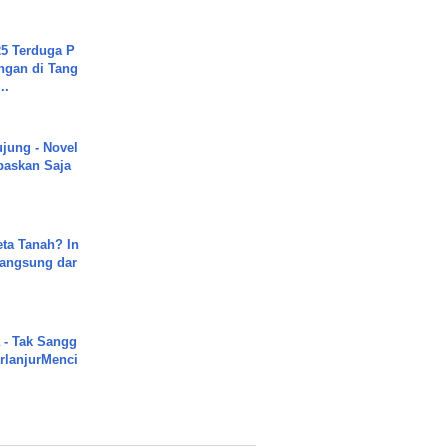
5 Terduga P
ngan di Tang
..
ujung - Novel
paskan Saja
ta Tanah? In
Langsung dar
 - Tak Sangg
rlanjurMenci