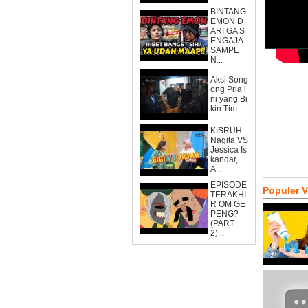
BINTANG
EMON D
ARI GA S
ENGAJA
SAMPE
N...
Aksi Song
ong Pria i
ni yang Bi
kin Tim...
KISRUH
Nagita VS
Jessica Is
kandar,
A...
EPISODE
Populer 
TERAKHI
R OM GE
PENG?
(PART
2)...