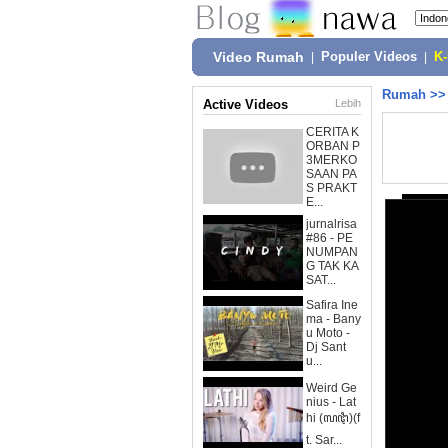
Video Rumah
|
Populer Videos
|
K
Rumah
>
Active Videos
Lebih
CERITA K
ORBAN P
3MERKO
SAAN PA
S PRAKT
E...
jurnalrisa
#86 - PE
NUMPAN
G TAK KA
SAT...
Safira Ine
ma - Bany
u Moto -
Dj Sant
u...
Weird Ge
nius - Lat
hi (ꦭꦛꦶ)(f
t. Sar...