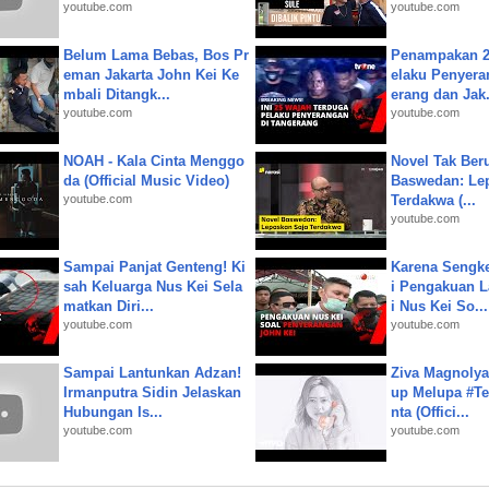
youtube.com
youtube.com
Belum Lama Bebas, Bos Pr
Penampakan 2
eman Jakarta John Kei Ke
elaku Penyera
mbali Ditangk...
erang dan Jak.
youtube.com
youtube.com
NOAH - Kala Cinta Menggo
Novel Tak Ber
da (Official Music Video)
Baswedan: Le
youtube.com
Terdakwa (...
youtube.com
Sampai Panjat Genteng! Ki
Karena Sengke
sah Keluarga Nus Kei Sela
i Pengakuan 
matkan Diri...
i Nus Kei So...
youtube.com
youtube.com
Sampai Lantunkan Adzan!
Ziva Magnolya
Irmanputra Sidin Jelaskan
up Melupa #Te
Hubungan Is...
nta (Offici...
youtube.com
youtube.com