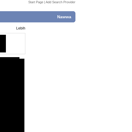
Start Page
|
Add Search Provider
Nawwa
Lebih