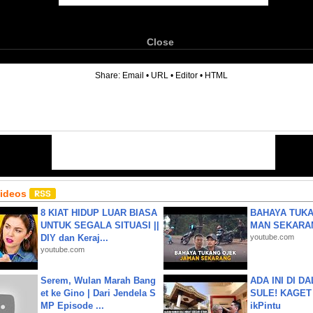
Close
6
Share:
Email
•
URL
•
Editor
•
HTML
Videos
8 KIAT HIDUP LUAR BIASA
BAHAYA TUKA
UNTUK SEGALA SITUASI ||
MAN SEKARA
DIY dan Keraj...
youtube.com
youtube.com
Serem, Wulan Marah Bang
ADA INI DI 
et ke Gino | Dari Jendela S
SULE! KAGET 
MP Episode ...
ikPintu