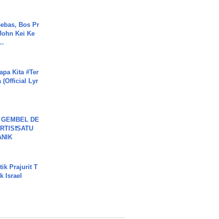
ebas, Bos Pr
John Kei Ke
..
apa Kita #Ter
(Official Lyr
 GEMBEL DE
RTIS❗SATU
ANIK
ik Prajurit T
 Israel