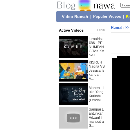
Video Rumah
|
Populer Videos
|
K
Rumah
>
Active Videos
Lebih
jurnalrisa
#86 - PE
NUMPAN
G TAK KA
SAT...
KISRUH
Nagita VS
Jessica Is
kandar,
A...
Mahen - L
uka Yang
Kurindu
(Official ...
Sampai L
antunkan
Adzan! Ir
manputra
S...