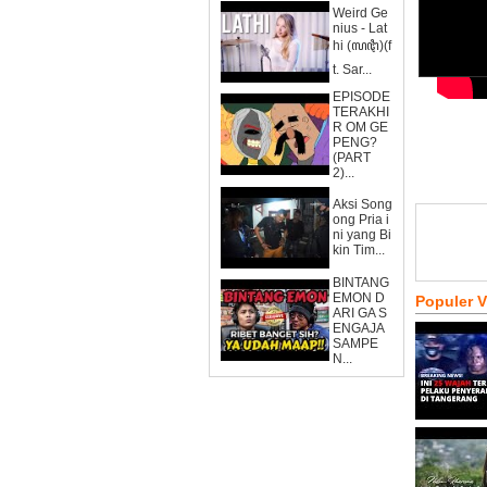
Weird Ge
nius - Lat
hi (ꦭꦛꦶ)(f
t. Sar...
EPISODE
TERAKHI
R OM GE
PENG?
(PART
2)...
Aksi Song
ong Pria i
ni yang Bi
kin Tim...
BINTANG
EMON D
Populer 
ARI GA S
ENGAJA
SAMPE
N...