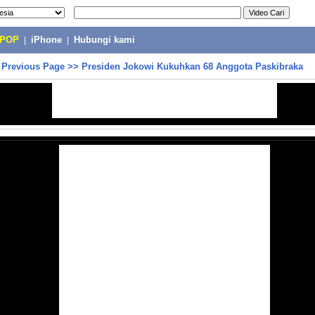
-POP
|
iPhone
|
Hubungi kami
>
Previous Page
>>
Presiden Jokowi Kukuhkan 68 Anggota Paskibraka