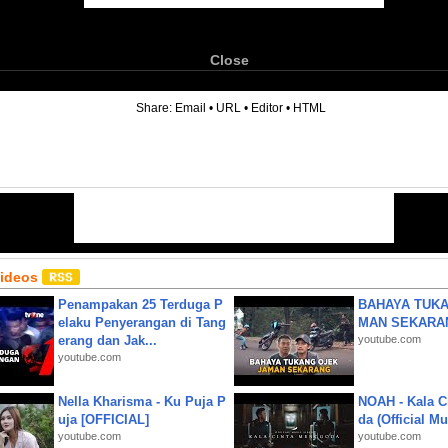
Close
6
Share:
Email
•
URL
•
Editor
•
HTML
Videos
Penampakan 25 Terduga P
BAHAYA TUKA
elaku Penyerangan di Tang
MAN SEKARA
erang dan Jak...
youtube.com
youtube.com
Nella Kharisma - Ku Puja P
NOAH - Kala C
uja [OFFICIAL]
da (Official M
youtube.com
youtube.com