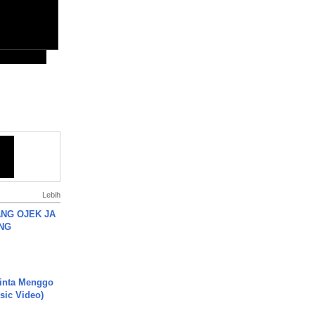
Lebih
NG OJEK JA
NG
inta Menggo
usic Video)