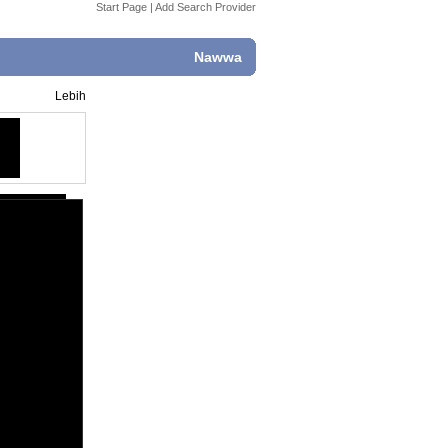
Start Page
|
Add Search Provider
Nawwa
Lebih