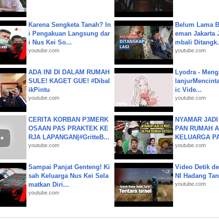
Karena Sengketa Tanah? In
Belum Lama B
i Pengakuan Langsung dar
eman Jakarta 
i Nus Kei So...
mbali Ditangk.
youtube.com
youtube.com
ADA INI DI DALAM RUMAH
Lyodra - Meng
SULE! KAGET GUE! #Dibal
lanjurMencinta 
ikPintu
ic Vide...
youtube.com
youtube.com
CERITA KORBAN P3MERK
NYAMAR JADI
OSAAN PAS PRAKTEK KE
PAN RUMAH A
RJA LAPANGAN|#GritteB...
KELUARGA P
youtube.com
youtube.com
Sampai Panjat Genteng! Ki
Video Detik det
sah Keluarga Nus Kei Sela
NI Hadang Tank
matkan Diri...
youtube.com
youtube.com