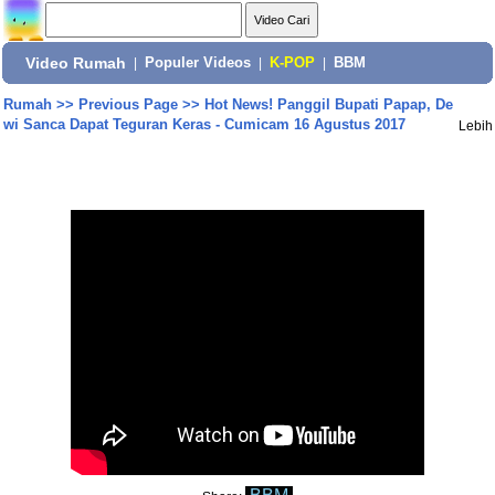
Video Rumah
|
Populer Videos
|
K-POP
|
BBM
Rumah
>>
Previous Page
>>
Hot News! Panggil Bupati Papap, De
wi Sanca Dapat Teguran Keras - Cumicam 16 Agustus 2017
Lebih