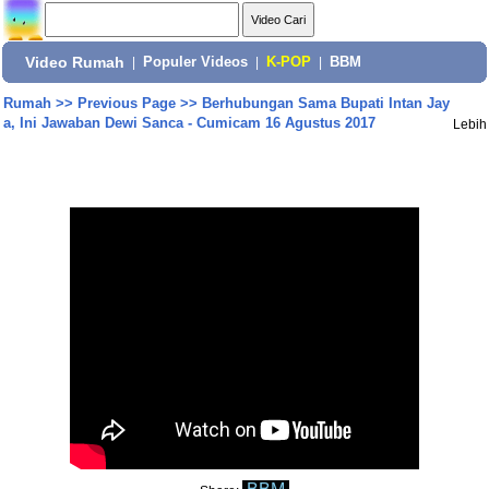
Video Rumah
|
Populer Videos
|
K-POP
|
BBM
Rumah
>>
Previous Page
>>
Berhubungan Sama Bupati Intan Jay
a, Ini Jawaban Dewi Sanca - Cumicam 16 Agustus 2017
Lebih