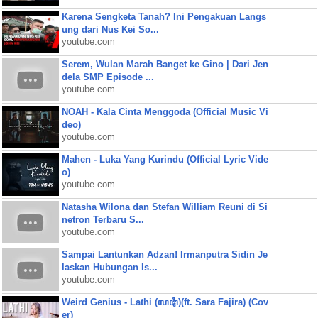
Karena Sengketa Tanah? Ini Pengakuan Langs
ung dari Nus Kei So...
youtube.com
Serem, Wulan Marah Banget ke Gino | Dari Jen
dela SMP Episode ...
youtube.com
NOAH - Kala Cinta Menggoda (Official Music Vi
deo)
youtube.com
Mahen - Luka Yang Kurindu (Official Lyric Vide
o)
youtube.com
Natasha Wilona dan Stefan William Reuni di Si
netron Terbaru S...
youtube.com
Sampai Lantunkan Adzan! Irmanputra Sidin Je
laskan Hubungan Is...
youtube.com
Weird Genius - Lathi (ꦭꦛꦶ)(ft. Sara Fajira) (Cov
er)