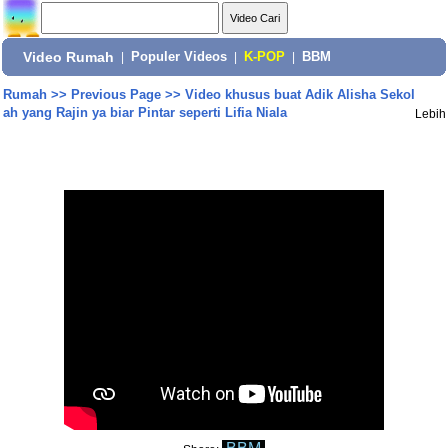
Video Rumah
|
Populer Videos
|
K-POP
|
BBM
Rumah
>>
Previous Page
>>
Video khusus buat Adik Alisha Sekol
ah yang Rajin ya biar Pintar seperti Lifia Niala
Lebih