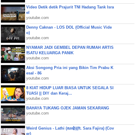
Video Detik detik Prajurit TNI Hadang Tank Isra
el
youtube.com
Denny Caknan - LOS DOL (Official Music Vide
o)
youtube.com
NYAMAR JADI GEMBEL DEPAN RUMAH ARTIS
❗SATU KELUARGA PANIK
youtube.com
Aksi Songong Pria ini yang Bikin Tim Prabu K
esal - 86
youtube.com
8 KIAT HIDUP LUAR BIASA UNTUK SEGALA SI
TUASI || DIY dan Keraj...
youtube.com
BAHAYA TUKANG OJEK JAMAN SEKARANG
youtube.com
Weird Genius - Lathi (ꦭꦛꦶ)(ft. Sara Fajira) (Cov
er)