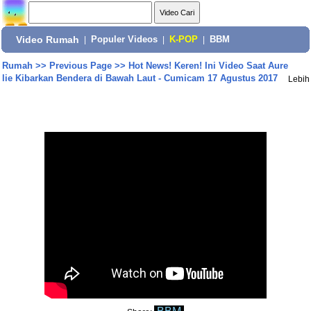
Video Rumah
|
Populer Videos
|
K-POP
|
BBM
Rumah
>>
Previous Page
>>
Hot News! Keren! Ini Video Saat Aure
lie Kibarkan Bendera di Bawah Laut - Cumicam 17 Agustus 2017
Lebih