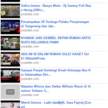
Safira Inema - Banyu Moto - Dj Santuy Full Bas
s Horeg (Offici...
youtube.com
Penampakan 25 Terduga Pelaku Penyerangan
di Tangerang dan Jak...
youtube.com
NYAMAR JADI GEMBEL DEPAN RUMAH ARTIS
❗SATU KELUARGA PANIK
youtube.com
ADA INI DI DALAM RUMAH SULE! KAGET GU
E! #DibalikPintu
youtube.com
Sampai Panjat Genteng! Kisah Keluarga Nus K
ei Selamatkan Diri...
youtube.com
Natasha Wilona dan Stefan William Reuni di Si
netron Terbaru S...
youtube.com
Weird Genius - Lathi (ꦭꦛꦶ)(ft. Sara Fajira) (Cov
er)