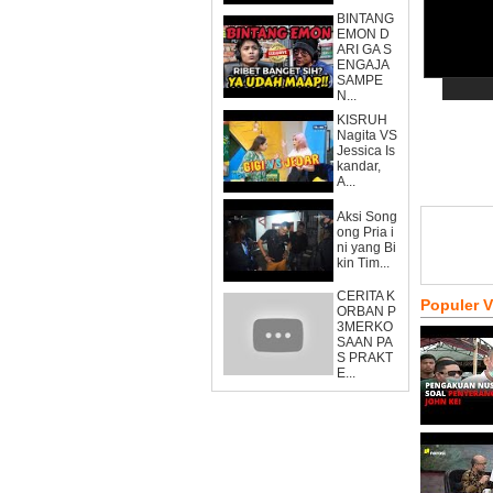
BINTANG
EMON D
ARI GA S
ENGAJA
SAMPE
N...
KISRUH
Nagita VS
Jessica Is
kandar,
A...
Aksi Song
ong Pria i
ni yang Bi
kin Tim...
CERITA K
Populer 
ORBAN P
3MERKO
SAAN PA
S PRAKT
E...