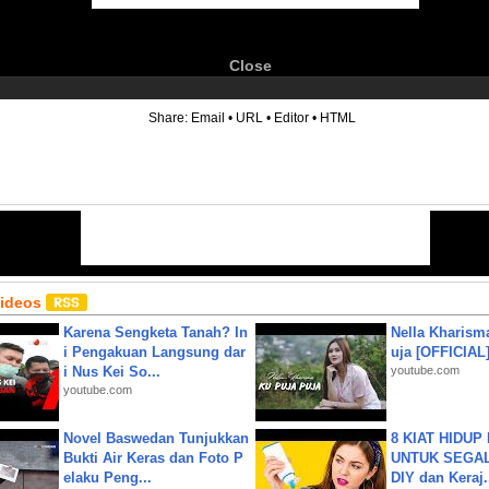
Close
6
Share:
Email
•
URL
•
Editor
•
HTML
Videos
Karena Sengketa Tanah? In
Nella Kharism
i Pengakuan Langsung dar
uja [OFFICIAL
i Nus Kei So...
youtube.com
youtube.com
Novel Baswedan Tunjukkan
8 KIAT HIDUP
Bukti Air Keras dan Foto P
UNTUK SEGALA
elaku Peng...
DIY dan Keraj.