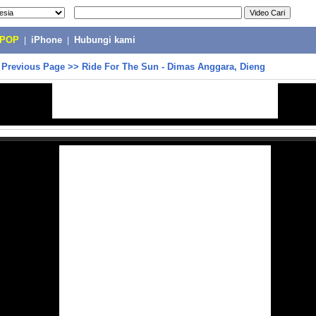
-POP
|
iPhone
|
Hubungi kami
>
Previous Page
>>
Ride For The Sun - Dimas Anggara, Dieng