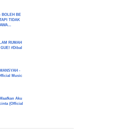
7 - BOLEH BE
TAPI TIDAK
WA...
DALAM RUMAH
GUE! #Dibal
MANSYAH -
ficial Music
 Maafkan Aku
inta (Official