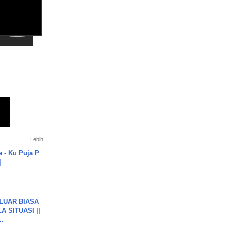
Lebih
a - Ku Puja P
]
 LUAR BIASA
 SITUASI ||
..