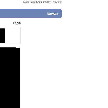
Start Page
|
Add Search Provider
Nawwa
Lebih