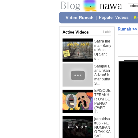
Video Rumah
|
Populer Videos
|
K
Rumah
>
Active Videos
Lebih
Safira Ine
ma - Bany
u Moto -
Dj Sant
u...
Sampai L
antunkan
Adzan! Ir
manputra
S...
EPISODE
TERAKHI
R OM GE
PENG?
(PART
2)...
jurnalrisa
#86 - PE
NUMPAN
G TAK KA
SAT...