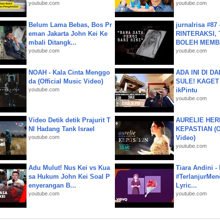
youtube.com
youtube.com
Belum Lama Bebas, Bos Pr
jurnalrisa #8
eman Jakarta John Kei Ke
RINTERAKSI, 
mbali Ditangk...
BOLEH MEMBA
youtube.com
youtube.com
NOAH - Kala Cinta Menggo
ADA INI DI 
da (Official Music Video)
SULE! KAGET 
youtube.com
ikPintu
youtube.com
Video Detik detik Prajurit T
AURELIE HER
NI Hadang Tank Israel
KEPASTIAN (Of
youtube.com
Video)
youtube.com
Adu Mulut! Nus Kei vs Kua
Tiara Andini -
sa Hukum John Kei Soal P
#TerlanjurMenc
enyerangan B...
Lyric...
youtube.com
youtube.com