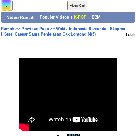
Video Rumah
|
Populer Videos
|
K-POP
|
BBM
Rumah
>>
Previous Page
>>
Waktu Indonesia Bercanda - Ekspres
i Kesel Caesar Sama Penjelasan Cak Lontong (4/5)
Lebih