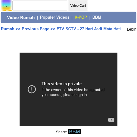
Video Rumah
|
Populer Videos
|
K-POP
|
BBM
Rumah
>>
Previous Page
>>
FTV SCTV - 27 Hari Jadi Mata Hati
Lebih
BBM
Share: