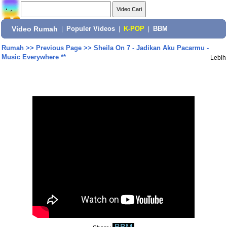
Video Rumah
|
Populer Videos
|
K-POP
|
BBM
Rumah
>>
Previous Page
>>
Sheila On 7 - Jadikan Aku Pacarmu -
Music Everywhere **
Lebih