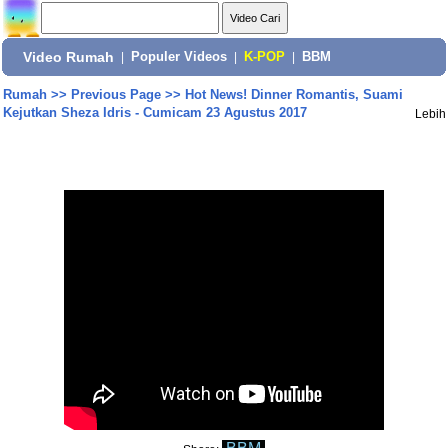
Video Rumah
|
Populer Videos
|
K-POP
|
BBM
Rumah
>>
Previous Page
>>
Hot News! Dinner Romantis, Suami
Kejutkan Sheza Idris - Cumicam 23 Agustus 2017
Lebih