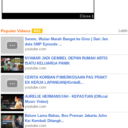
BBM
Share:
Populer Videos
Lebih
Serem, Wulan Marah Banget ke Gino | Dari Jen
dela SMP Episode ...
youtube.com
NYAMAR JADI GEMBEL DEPAN RUMAH ARTIS
❗SATU KELUARGA PANIK
youtube.com
CERITA KORBAN P3MERKOSAAN PAS PRAKT
EK KERJA LAPANGAN|#GritteB...
youtube.com
AURELIE HERMANSYAH - KEPASTIAN (Official
Music Video)
youtube.com
Belum Lama Bebas, Bos Preman Jakarta John
Kei Kembali Ditangk...
youtube.com