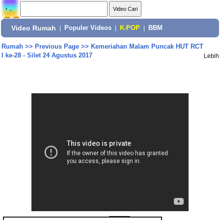
Video Rumah
|
Populer Videos
|
K-POP
|
BBM
Rumah
>>
Previous Page
>>
Kemeriahan Malam Puncak HUT RCT
I ke-28 - Silet 24 Agustus 2017
Lebih