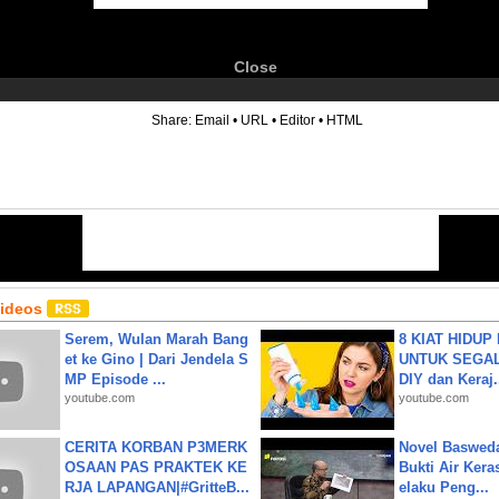
Close
6
Share:
Email
•
URL
•
Editor
•
HTML
Videos
Serem, Wulan Marah Bang
8 KIAT HIDUP
et ke Gino | Dari Jendela S
UNTUK SEGALA
MP Episode ...
DIY dan Keraj.
youtube.com
youtube.com
CERITA KORBAN P3MERK
Novel Baswed
OSAAN PAS PRAKTEK KE
Bukti Air Kera
RJA LAPANGAN|#GritteB...
elaku Peng...