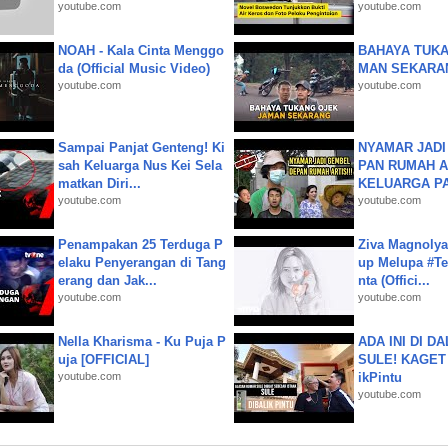
youtube.com
youtube.com
NOAH - Kala Cinta Menggo
BAHAYA TUKA
da (Official Music Video)
MAN SEKARA
youtube.com
youtube.com
Sampai Panjat Genteng! Ki
NYAMAR JADI
sah Keluarga Nus Kei Sela
PAN RUMAH A
matkan Diri...
KELUARGA P
youtube.com
youtube.com
Penampakan 25 Terduga P
Ziva Magnolya
elaku Penyerangan di Tang
up Melupa #Te
erang dan Jak...
nta (Offici...
youtube.com
youtube.com
Nella Kharisma - Ku Puja P
ADA INI DI 
uja [OFFICIAL]
SULE! KAGET 
youtube.com
ikPintu
youtube.com