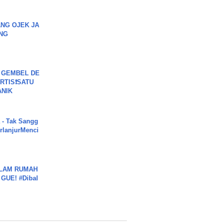
NG OJEK JA
NG
 GEMBEL DE
RTIS❗SATU
ANIK
 - Tak Sangg
rlanjurMenci
DALAM RUMAH
GUE! #Dibal