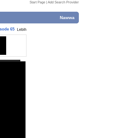
Start Page
|
Add Search Provider
Nawwa
isode 65
Lebih