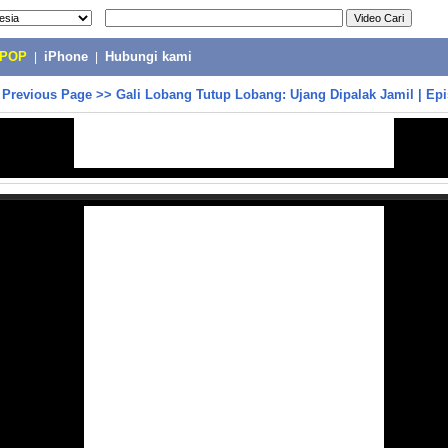
-POP
|
iPhone
|
Hubungi kami
>
Previous Page
>>
Gali Lobang Tutup Lobang: Ujang Dipalak Jamil | Ep