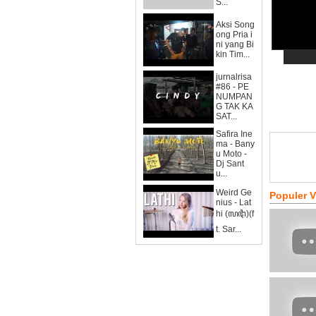
S...
Aksi Song
ong Pria i
ni yang Bi
kin Tim...
jurnalrisa
#86 - PE
NUMPAN
G TAK KA
SAT...
Safira Ine
ma - Bany
u Moto -
Dj Sant
u...
Weird Ge
Populer 
nius - Lat
hi (ꦭꦛꦶ)(f
t. Sar...