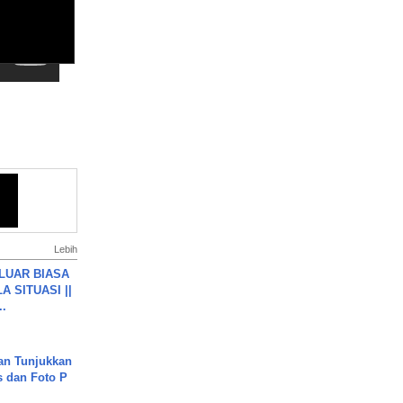
Lebih
 LUAR BIASA
 SITUASI ||
..
an Tunjukkan
s dan Foto P