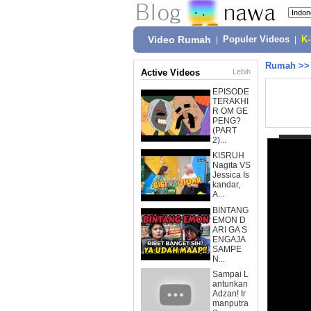
Video Rumah
|
Populer Videos
|
K
Rumah
>
Active Videos
Lebih
EPISODE
TERAKHI
R OM GE
PENG?
(PART
2)...
KISRUH
Nagita VS
Jessica Is
kandar,
A...
BINTANG
EMON D
ARI GA S
ENGAJA
SAMPE
N...
Sampai L
antunkan
Adzan! Ir
manputra