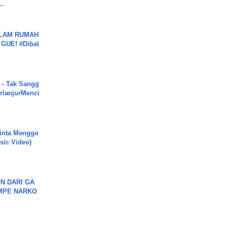
..
DALAM RUMAH
GUE! #Dibal
 - Tak Sangg
rlanjurMenci
inta Menggo
usic Video)
N DARI GA
MPE NARKO