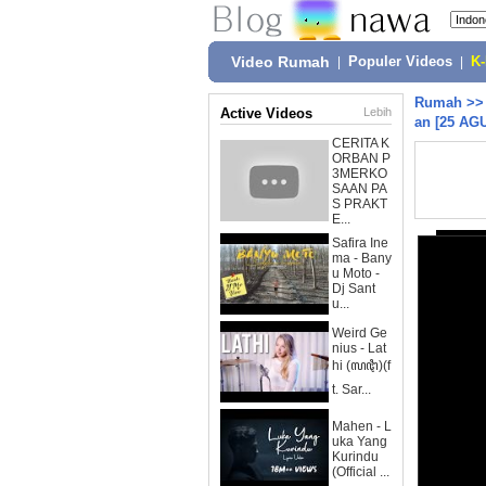
Video Rumah
|
Populer Videos
|
K
Rumah
>
Active Videos
Lebih
an [25 AG
CERITA K
ORBAN P
3MERKO
SAAN PA
S PRAKT
E...
Safira Ine
ma - Bany
u Moto -
Dj Sant
u...
Weird Ge
nius - Lat
hi (ꦭꦛꦶ)(f
t. Sar...
Mahen - L
uka Yang
Kurindu
(Official ...