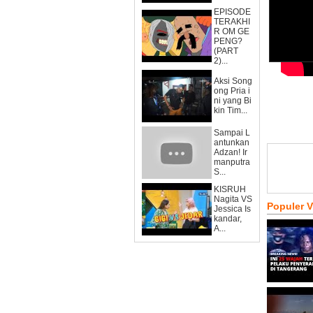
EPISODE
TERAKHI
R OM GE
PENG?
(PART
2)...
Aksi Song
ong Pria i
ni yang Bi
kin Tim...
Sampai L
antunkan
Adzan! Ir
manputra
S...
KISRUH
Nagita VS
Populer 
Jessica Is
kandar,
A...