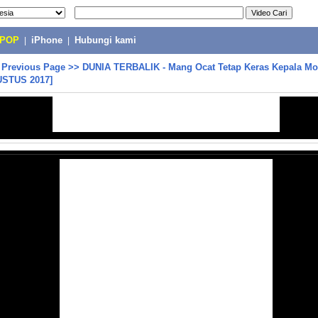
-POP
|
iPhone
|
Hubungi kami
>
Previous Page
>>
DUNIA TERBALIK - Mang Ocat Tetap Keras Kepala M
USTUS 2017]