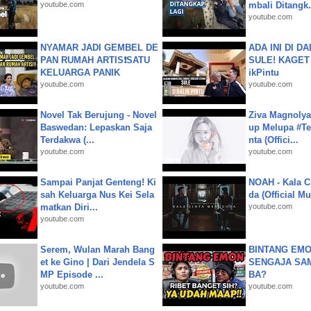
youtube.com
mbali Ditangk.
youtube.com
NYAMAR JADI GEMBEL DE
ADA INI DI 
PAN RUMAH ARTIS❗SATU
SULE! KAGET 
KELUARGA PANIK
ikPintu
youtube.com
youtube.com
Novel Tak Berujung - Novel
Ziva Magnolya
Baswedan: Lepaskan Saja
up Melupa #Te
Terdakwa (...
nta (Offici...
youtube.com
youtube.com
Sampai Panjat Genteng! Ki
NOAH - Kala C
sah Keluarga Nus Kei Sela
da (Official M
matkan Diri...
youtube.com
youtube.com
Serem, Wulan Marah Bang
BINTANG EMO
et ke Gino | Dari Jendela S
SENGAJA SA
MP Episode ...
BA?
youtube.com
youtube.com