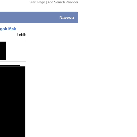
Start Page
|
Add Search Provider
Nawwa
ogok Mak
Lebih