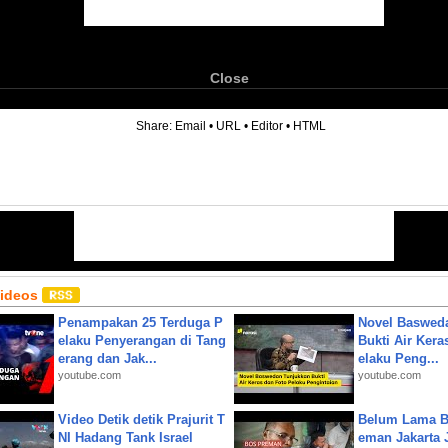
Close
6
Share:
Email
•
URL
•
Editor
•
HTML
Videos
Penampakan 25 Terduga P
Novel Baswed
elaku Penyerangan di Tang
Bukti Air Kera
erang dan Jak...
elaku Peng...
youtube.com
youtube.com
Video Detik detik Prajurit T
Belum Lama B
NI Hadang Tank Israel
eman Jakarta 