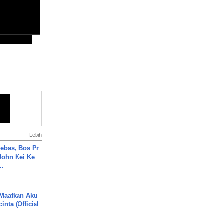
Lebih
ebas, Bos Pr
John Kei Ke
..
 Maafkan Aku
inta (Official