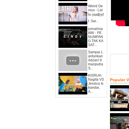
Weird Ge
nius - Lat
hi (ꦭꦛꦶ)(f
t. Sar...
jurnalrisa
#86 - PE
NUMPAN
G TAK KA
SAT...
Sampai L
antunkan
Adzan! Ir
manputra
S...
KISRUH
Nagita VS
Populer 
Jessica Is
kandar,
A...