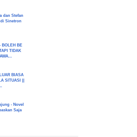
a dan Stefan
di Sinetron
7 - BOLEH BE
TAPI TIDAK
WA...
 LUAR BIASA
 SITUASI ||
..
ujung - Novel
paskan Saja