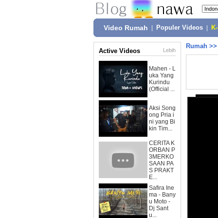
Video Rumah
|
Populer Videos
|
K
Rumah
>
Active Videos
Lebih
Mahen - L
uka Yang
Kurindu
(Official ...
Aksi Song
ong Pria i
ni yang Bi
kin Tim...
CERITA K
ORBAN P
3MERKO
SAAN PA
S PRAKT
E...
Safira Ine
ma - Bany
u Moto -
Dj Sant
u...