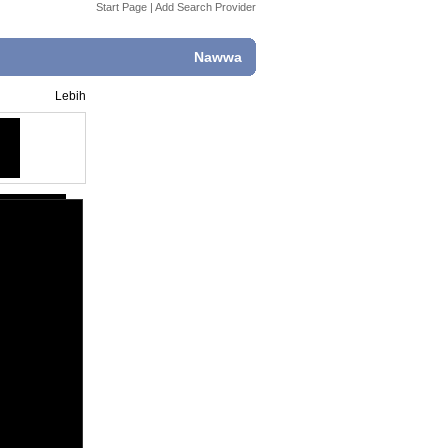
Start Page
|
Add Search Provider
Nawwa
Lebih