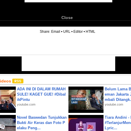
Close
6
Share:
Email
•
URL
•
Editor
•
HTML
Videos
ADA INI DI DALAM RUMAH
Belum Lama B
SULE! KAGET GUE! #Dibal
eman Jakarta 
ikPintu
mbali Ditangk.
youtube.com
youtube.com
Novel Baswedan Tunjukkan
Tiara Andini -
Bukti Air Keras dan Foto P
#TerlanjurMenc
elaku Peng...
Lyric...