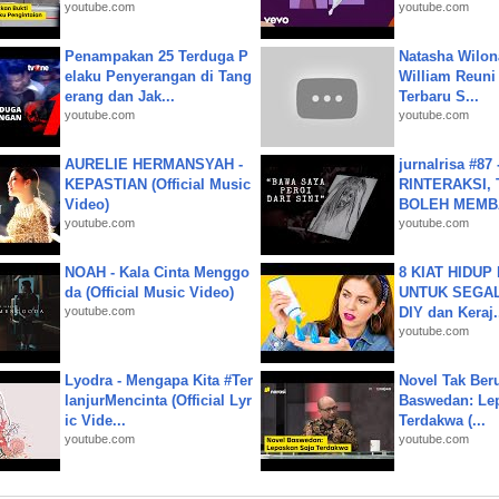
youtube.com
youtube.com
Penampakan 25 Terduga P
Natasha Wilon
elaku Penyerangan di Tang
William Reuni 
erang dan Jak...
Terbaru S...
youtube.com
youtube.com
AURELIE HERMANSYAH -
jurnalrisa #8
KEPASTIAN (Official Music
RINTERAKSI, 
Video)
BOLEH MEMBA
youtube.com
youtube.com
NOAH - Kala Cinta Menggo
8 KIAT HIDUP
da (Official Music Video)
UNTUK SEGALA
youtube.com
DIY dan Keraj.
youtube.com
Lyodra - Mengapa Kita #Ter
Novel Tak Ber
lanjurMencinta (Official Lyr
Baswedan: Le
ic Vide...
Terdakwa (...
youtube.com
youtube.com