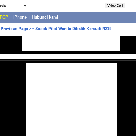
-POP
|
iPhone
|
Hubungi kami
>
Previous Page
>>
Sosok Pilot Wanita Dibalik Kemudi N219