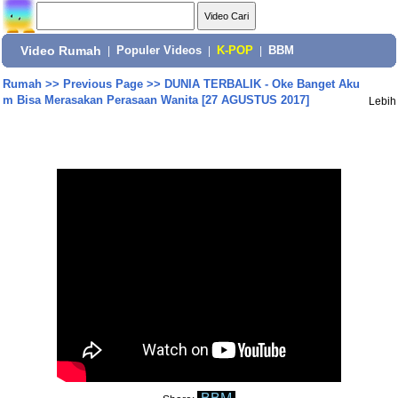
Video Rumah
|
Populer Videos
|
K-POP
|
BBM
Rumah
>>
Previous Page
>>
DUNIA TERBALIK - Oke Banget Aku
m Bisa Merasakan Perasaan Wanita [27 AGUSTUS 2017]
Lebih