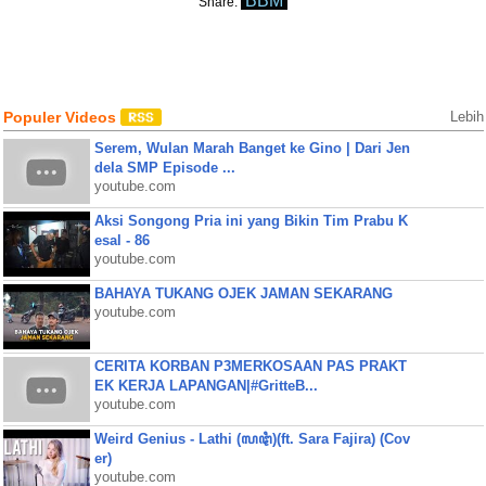
BBM
Share:
Populer Videos
Lebih
Serem, Wulan Marah Banget ke Gino | Dari Jen
dela SMP Episode ...
youtube.com
Aksi Songong Pria ini yang Bikin Tim Prabu K
esal - 86
youtube.com
BAHAYA TUKANG OJEK JAMAN SEKARANG
youtube.com
CERITA KORBAN P3MERKOSAAN PAS PRAKT
EK KERJA LAPANGAN|#GritteB...
youtube.com
Weird Genius - Lathi (ꦭꦛꦶ)(ft. Sara Fajira) (Cov
er)
youtube.com