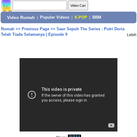
Video Rumah
|
Populer Videos
|
K-POP
|
BBM
Rumah
>>
Previous Page
>>
Saur Sepuh The Series : Putri Doria
Telah Tiada Selamanya | Episode 9
Lebih