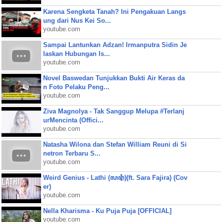
Karena Sengketa Tanah? Ini Pengakuan Langs
ung dari Nus Kei So...
youtube.com
Sampai Lantunkan Adzan! Irmanputra Sidin Je
laskan Hubungan Is...
youtube.com
Novel Baswedan Tunjukkan Bukti Air Keras da
n Foto Pelaku Peng...
youtube.com
Ziva Magnolya - Tak Sanggup Melupa #Terlanj
urMencinta (Offici...
youtube.com
Natasha Wilona dan Stefan William Reuni di Si
netron Terbaru S...
youtube.com
Weird Genius - Lathi (ꦭꦛꦶ)(ft. Sara Fajira) (Cov
er)
youtube.com
Nella Kharisma - Ku Puja Puja [OFFICIAL]
youtube.com