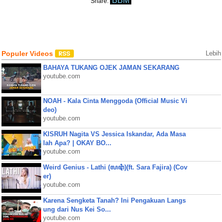
BBM
Share:
Populer Videos
Lebih
BAHAYA TUKANG OJEK JAMAN SEKARANG
youtube.com
NOAH - Kala Cinta Menggoda (Official Music Vi
deo)
youtube.com
KISRUH Nagita VS Jessica Iskandar, Ada Masa
lah Apa? | OKAY BO...
youtube.com
Weird Genius - Lathi (ꦭꦛꦶ)(ft. Sara Fajira) (Cov
er)
youtube.com
Karena Sengketa Tanah? Ini Pengakuan Langs
ung dari Nus Kei So...
youtube.com