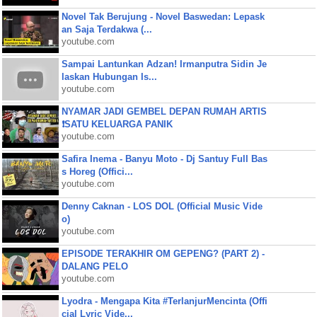
Novel Tak Berujung - Novel Baswedan: Lepask
an Saja Terdakwa (...
youtube.com
Sampai Lantunkan Adzan! Irmanputra Sidin Je
laskan Hubungan Is...
youtube.com
NYAMAR JADI GEMBEL DEPAN RUMAH ARTIS
❗SATU KELUARGA PANIK
youtube.com
Safira Inema - Banyu Moto - Dj Santuy Full Bas
s Horeg (Offici...
youtube.com
Denny Caknan - LOS DOL (Official Music Vide
o)
youtube.com
EPISODE TERAKHIR OM GEPENG? (PART 2) -
DALANG PELO
youtube.com
Lyodra - Mengapa Kita #TerlanjurMencinta (Offi
cial Lyric Vide...