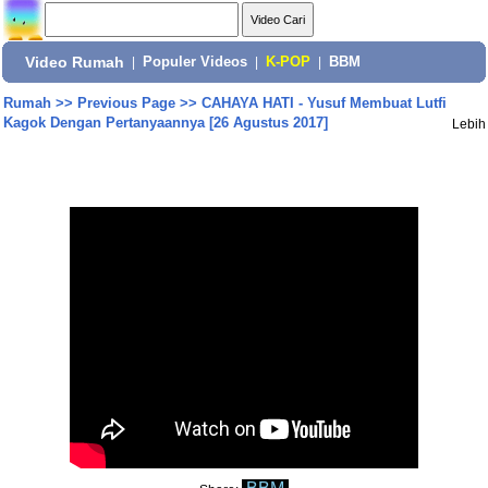
Video Rumah
|
Populer Videos
|
K-POP
|
BBM
Rumah
>>
Previous Page
>>
CAHAYA HATI - Yusuf Membuat Lutfi
Kagok Dengan Pertanyaannya [26 Agustus 2017]
Lebih