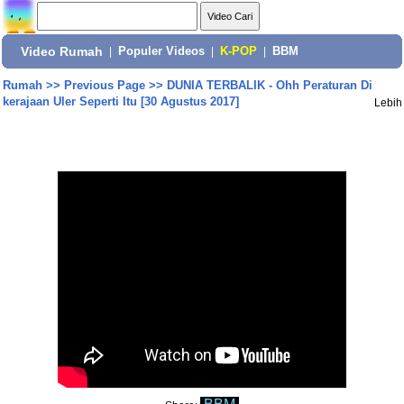
Video Rumah
|
Populer Videos
|
K-POP
|
BBM
Rumah
>>
Previous Page
>>
DUNIA TERBALIK - Ohh Peraturan Di
kerajaan Uler Seperti Itu [30 Agustus 2017]
Lebih