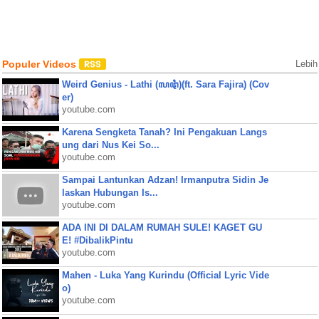
Populer Videos
Lebih
Weird Genius - Lathi (ꦭꦛꦶ)(ft. Sara Fajira) (Cov
er)
youtube.com
Karena Sengketa Tanah? Ini Pengakuan Langs
ung dari Nus Kei So...
youtube.com
Sampai Lantunkan Adzan! Irmanputra Sidin Je
laskan Hubungan Is...
youtube.com
ADA INI DI DALAM RUMAH SULE! KAGET GU
E! #DibalikPintu
youtube.com
Mahen - Luka Yang Kurindu (Official Lyric Vide
o)
youtube.com