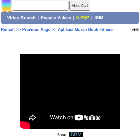
Video Rumah
|
Populer Videos
|
K-POP
|
BBM
Rumah
>>
Previous Page
>>
Aplikasi Murah Butik Fitness
Lebih
BBM
Share: