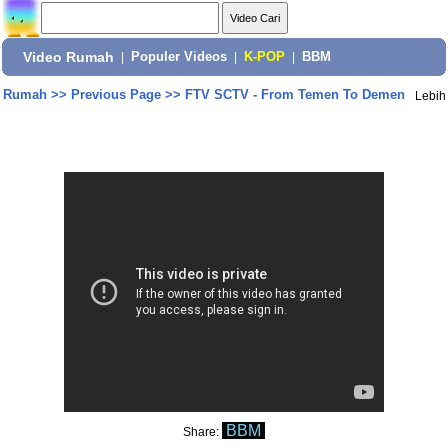
Video Rumah
|
Populer Videos
|
K-POP
|
BBM
Rumah
>>
Previous Page
>>
FTV SCTV - From Temen To Demen
Lebih
BBM
Share: