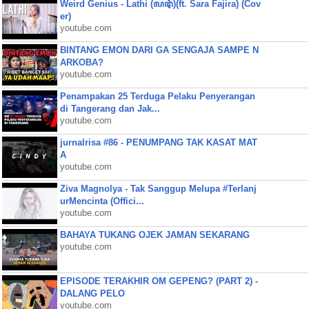
Weird Genius - Lathi (ꦭꦛꦶ)(ft. Sara Fajira) (Cov
er)
youtube.com
BINTANG EMON DARI GA SENGAJA SAMPE N
ARKOBA?
youtube.com
Penampakan 25 Terduga Pelaku Penyerangan
di Tangerang dan Jak...
youtube.com
jurnalrisa #86 - PENUMPANG TAK KASAT MAT
A
youtube.com
Ziva Magnolya - Tak Sanggup Melupa #Terlanj
urMencinta (Offici...
youtube.com
BAHAYA TUKANG OJEK JAMAN SEKARANG
youtube.com
EPISODE TERAKHIR OM GEPENG? (PART 2) -
DALANG PELO
youtube.com