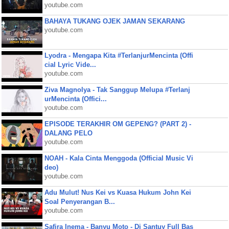
youtube.com
BAHAYA TUKANG OJEK JAMAN SEKARANG
youtube.com
Lyodra - Mengapa Kita #TerlanjurMencinta (Offi
cial Lyric Vide...
youtube.com
Ziva Magnolya - Tak Sanggup Melupa #Terlanj
urMencinta (Offici...
youtube.com
EPISODE TERAKHIR OM GEPENG? (PART 2) -
DALANG PELO
youtube.com
NOAH - Kala Cinta Menggoda (Official Music Vi
deo)
youtube.com
Adu Mulut! Nus Kei vs Kuasa Hukum John Kei
Soal Penyerangan B...
youtube.com
Safira Inema - Banyu Moto - Dj Santuy Full Bas