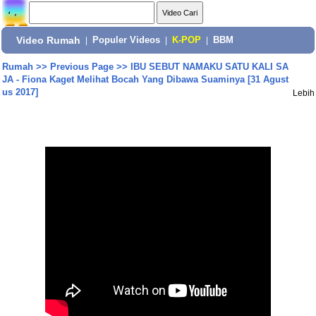
Video Rumah
|
Populer Videos
|
K-POP
|
BBM
Rumah
>>
Previous Page
>>
IBU SEBUT NAMAKU SATU KALI SA
JA - Fiona Kaget Melihat Bocah Yang Dibawa Suaminya [31 Agust
us 2017]
Lebih