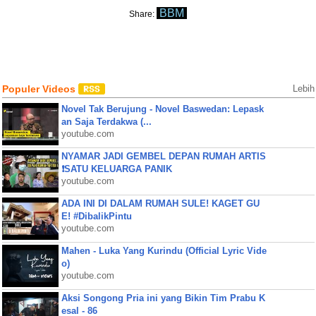
BBM
Share:
Populer Videos
Lebih
Novel Tak Berujung - Novel Baswedan: Lepask
an Saja Terdakwa (...
youtube.com
NYAMAR JADI GEMBEL DEPAN RUMAH ARTIS
❗SATU KELUARGA PANIK
youtube.com
ADA INI DI DALAM RUMAH SULE! KAGET GU
E! #DibalikPintu
youtube.com
Mahen - Luka Yang Kurindu (Official Lyric Vide
o)
youtube.com
Aksi Songong Pria ini yang Bikin Tim Prabu K
esal - 86