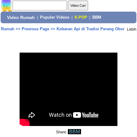
Video Rumah
|
Populer Videos
|
K-POP
|
BBM
Rumah
>>
Previous Page
>>
Kobaran Api di Tradisi Perang Obor
Lebih
BBM
Share: