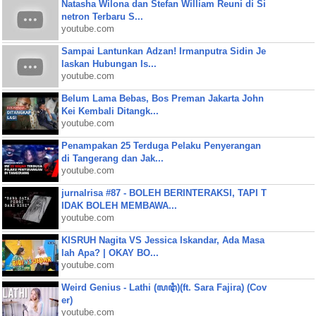
Natasha Wilona dan Stefan William Reuni di Si
netron Terbaru S...
youtube.com
Sampai Lantunkan Adzan! Irmanputra Sidin Je
laskan Hubungan Is...
youtube.com
Belum Lama Bebas, Bos Preman Jakarta John
Kei Kembali Ditangk...
youtube.com
Penampakan 25 Terduga Pelaku Penyerangan
di Tangerang dan Jak...
youtube.com
jurnalrisa #87 - BOLEH BERINTERAKSI, TAPI T
IDAK BOLEH MEMBAWA...
youtube.com
KISRUH Nagita VS Jessica Iskandar, Ada Masa
lah Apa? | OKAY BO...
youtube.com
Weird Genius - Lathi (ꦭꦛꦶ)(ft. Sara Fajira) (Cov
er)
youtube.com