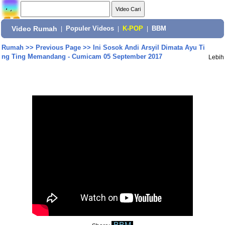
Video Rumah
|
Populer Videos
|
K-POP
|
BBM
Rumah
>>
Previous Page
>>
Ini Sosok Andi Arsyil Dimata Ayu Ti
ng Ting Memandang - Cumicam 05 September 2017
Lebih