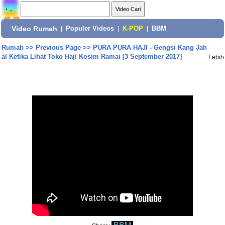
Video Rumah
|
Populer Videos
|
K-POP
|
BBM
Rumah
>>
Previous Page
>>
PURA PURA HAJI - Gengsi Kang Jah
al Ketika Lihat Toko Haji Kosim Ramai [3 September 2017]
Lebih